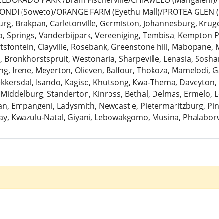
: ELDORADO PARK /Bram Fischerville/CHIAWELO (Mangaleni
ZONDI (Soweto)/ORANGE FARM (Eyethu Mall)/PROTEA GLEN (
urg, Brakpan, Carletonville, Germiston, Johannesburg, Krug
 Springs, Vanderbijpark, Vereeniging, Tembisa, Kempton Pa
antsfontein, Clayville, Rosebank, Greenstone hill, Mabopane, 
k, Bronkhorstspruit, Westonaria, Sharpeville, Lenasia, Sosh
ng, Irene, Meyerton, Olieven, Balfour, Thokoza, Mamelodi, G
Bekkersdal, Isando, Kagiso, Khutsong, Kwa-Thema, Daveyton
 Middelburg, Standerton, Kinross, Bethal, Delmas, Ermelo, Le
, Empangeni, Ladysmith, Newcastle, Pietermaritzburg, Pine
ay, Kwazulu-Natal, Giyani, Lebowakgomo, Musina, Phalaborw