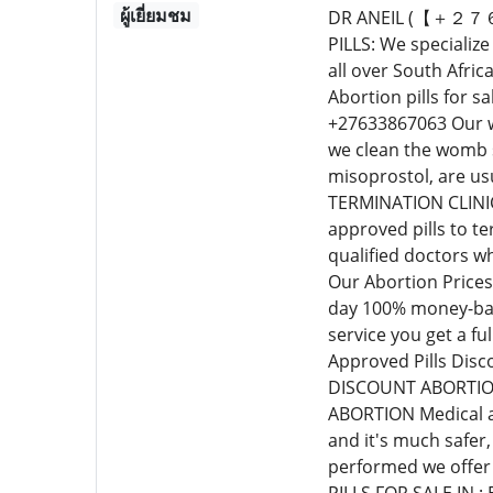
ผู้เยี่ยมชม
DR ANEIL (【＋２７６
PILLS: We specializ
all over South Afri
Abortion pills for s
+27633867063 Our wo
we clean the womb s
misoprostol, are u
TERMINATION CLINIC
approved pills to t
qualified doctors w
Our Abortion Prices
day 100% money-back
service you get a f
Approved Pills Disco
DISCOUNT ABORTION
ABORTION Medical ab
and it's much safer
performed we offer