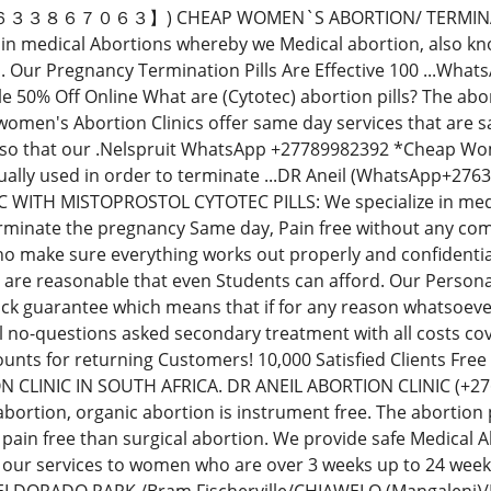
３３８６７０６３】) CHEAP WOMEN`S ABORTION/ TERMINATIO
e in medical Abortions whereby we Medical abortion, also kn
ca. Our Pregnancy Termination Pills Are Effective 100 ...W
ale 50% Off Online What are (Cytotec) abortion pills? The ab
men's Abortion Clinics offer same day services that are sa
o that our .Nelspruit WhatsApp +27789982392 *Cheap Women'
sually used in order to terminate ...DR Aneil (WhatsApp
 WITH MISTOPROSTOL CYTOTEC PILLS: We specialize in medic
erminate the pregnancy Same day, Pain free without any com
ho make sure everything works out properly and confidential
 are reasonable that even Students can afford. Our Perso
 guarantee which means that if for any reason whatsoever 
ull no-questions asked secondary treatment with all costs co
unts for returning Customers! 10,000 Satisfied Clients Free
 CLINIC IN SOUTH AFRICA. DR ANEIL ABORTION CLINIC (+
ortion, organic abortion is instrument free. The abortion 
, pain free than surgical abortion. We provide safe Medical 
 our services to women who are over 3 weeks up to 24 we