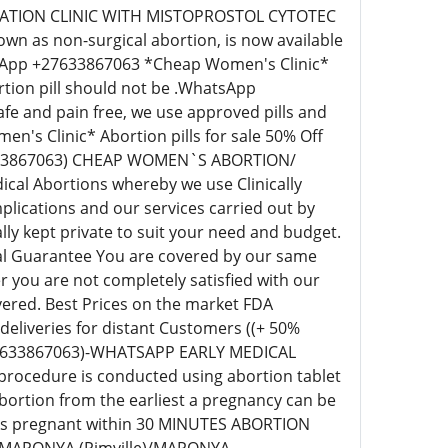
N CLINIC WITH MISTOPROSTOL CYTOTEC
own as non-surgical abortion, is now available
hatsApp +27633867063 *Cheap Women's Clinic*
ortion pill should not be .WhatsApp
fe and pain free, we use approved pills and
s Clinic* Abortion pills for sale 50% Off
+27633867063) CHEAP WOMEN`S ABORTION/
al Abortions whereby we use Clinically
plications and our services carried out by
ly kept private to suit your need and budget.
nal Guarantee You are covered by our same
you are not completely satisfied with our
vered. Best Prices on the market FDA
 deliveries for distant Customers ((+ 50%
27633867063)-WHATSAPP EARLY MEDICAL
procedure is conducted using abortion tablet
Abortion from the earliest a pregnancy can be
eks pregnant within 30 MINUTES ABORTION