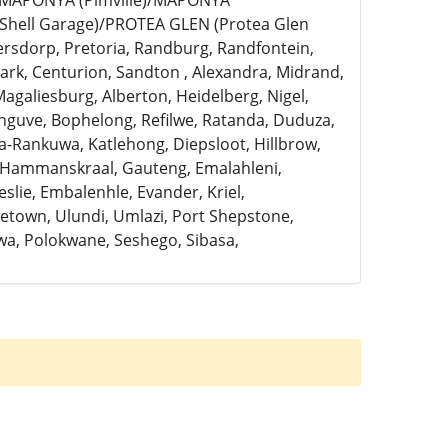
)/MAPONYA (Pimville)/MAPONYA
Shell Garage)/PROTEA GLEN (Protea Glen
ersdorp, Pretoria, Randburg, Randfontein,
rk, Centurion, Sandton , Alexandra, Midrand,
Magaliesburg, Alberton, Heidelberg, Nigel,
anguve, Bophelong, Refilwe, Ratanda, Duduza,
a-Rankuwa, Katlehong, Diepsloot, Hillbrow,
, Hammanskraal, Gauteng, Emalahleni,
slie, Embalenhle, Evander, Kriel,
town, Ulundi, Umlazi, Port Shepstone,
a, Polokwane, Seshego, Sibasa,