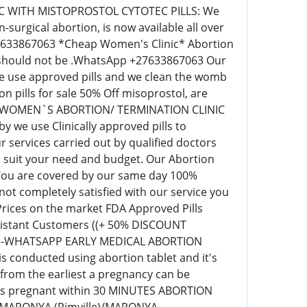
IC WITH MISTOPROSTOL CYTOTEC PILLS: We
surgical abortion, is now available all over
+27633867063 *Cheap Women's Clinic* Abortion
ill should not be .WhatsApp +27633867063 Our
 we use approved pills and we clean the womb
pills for sale 50% Off misoprostol, are
EAP WOMEN`S ABORTION/ TERMINATION CLINIC
we use Clinically approved pills to
 services carried out by qualified doctors
o suit your need and budget. Our Abortion
 You are covered by our same day 100%
t completely satisfied with our service you
 Prices on the market FDA Approved Pills
r distant Customers ((+ 50% DISCOUNT
63)-WHATSAPP EARLY MEDICAL ABORTION
s conducted using abortion tablet and it's
 from the earliest a pregnancy can be
eks pregnant within 30 MINUTES ABORTION