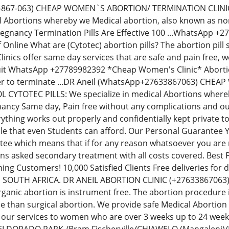
33-867-063) CHEAP WOMEN`S ABORTION/ TERMINATION CLIN
al Abortions whereby we Medical abortion, also known as non-
regnancy Termination Pills Are Effective 100 ...WhatsApp 
Off Online What are (Cytotec) abortion pills? The abortion p
inics offer same day services that are safe and pain free,
uit WhatsApp +27789982392 *Cheap Women's Clinic* Abortion 
der to terminate ...DR Aneil (WhatsApp+27633867063) CH
YTOTEC PILLS: We specialize in medical Abortions whereby 
ancy Same day, Pain free without any complications and our
thing works out properly and confidentially kept private t
le that even Students can afford. Our Personal Guarantee
e which means that if for any reason whatsoever you are no
ions asked secondary treatment with all costs covered. Best
ning Customers! 10,000 Satisfied Clients Free deliveries fo
N SOUTH AFRICA. DR ANEIL ABORTION CLINIC (+276338670
rganic abortion is instrument free. The abortion procedure i
ee than surgical abortion. We provide safe Medical Abortion
 our services to women who are over 3 weeks up to 24 we