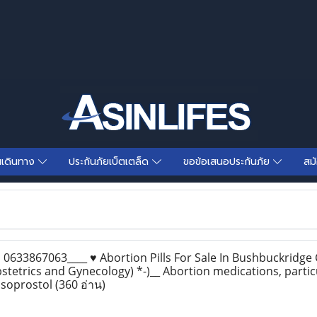
นเดินทาง
ประกันภัยเบ็ตเตล็ด
ขอข้อเสนอประกันภัย
สม
633867063____ ♥ Abortion Pills For Sale In Bushbuckridge C
stetrics and Gynecology) *-)__ Abortion medications, partic
isoprostol
(360 อ่าน)