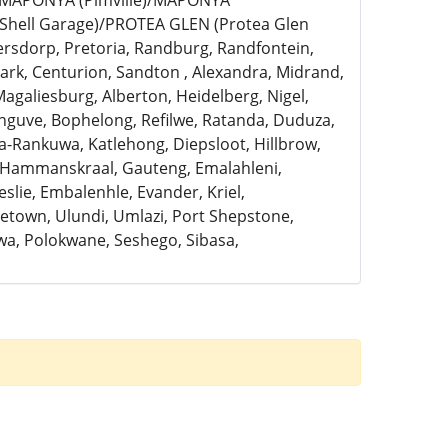
)/MAPONYA (Pimville)/MAPONYA
Shell Garage)/PROTEA GLEN (Protea Glen
ersdorp, Pretoria, Randburg, Randfontein,
rk, Centurion, Sandton , Alexandra, Midrand,
Magaliesburg, Alberton, Heidelberg, Nigel,
anguve, Bophelong, Refilwe, Ratanda, Duduza,
a-Rankuwa, Katlehong, Diepsloot, Hillbrow,
, Hammanskraal, Gauteng, Emalahleni,
slie, Embalenhle, Evander, Kriel,
town, Ulundi, Umlazi, Port Shepstone,
a, Polokwane, Seshego, Sibasa,