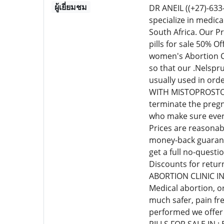
ผู้เยี่ยมชม
DR ANEIL ((+27)-6
specialize in medic
South Africa. Our P
pills for sale 50% 
women's Abortion Cl
so that our .Nelspr
usually used in or
WITH MISTOPROSTOL C
terminate the pregn
who make sure every
Prices are reasonab
money-back guarante
get a full no-quest
Discounts for retur
ABORTION CLINIC I
Medical abortion, o
much safer, pain fr
performed we offer