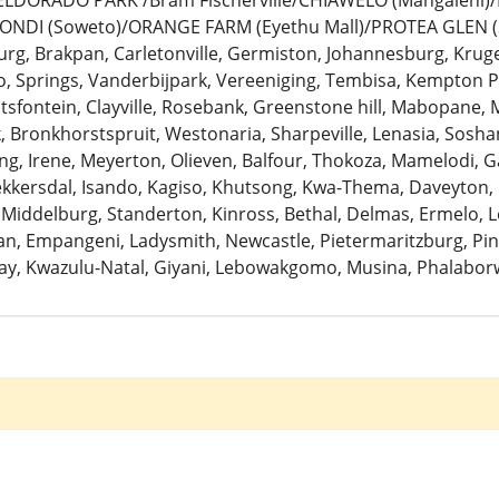
: ELDORADO PARK /Bram Fischerville/CHIAWELO (Mangaleni
ZONDI (Soweto)/ORANGE FARM (Eyethu Mall)/PROTEA GLEN (
urg, Brakpan, Carletonville, Germiston, Johannesburg, Krug
 Springs, Vanderbijpark, Vereeniging, Tembisa, Kempton Pa
antsfontein, Clayville, Rosebank, Greenstone hill, Mabopane, 
k, Bronkhorstspruit, Westonaria, Sharpeville, Lenasia, Sosh
ng, Irene, Meyerton, Olieven, Balfour, Thokoza, Mamelodi, G
Bekkersdal, Isando, Kagiso, Khutsong, Kwa-Thema, Daveyton
 Middelburg, Standerton, Kinross, Bethal, Delmas, Ermelo, Le
, Empangeni, Ladysmith, Newcastle, Pietermaritzburg, Pine
ay, Kwazulu-Natal, Giyani, Lebowakgomo, Musina, Phalaborw