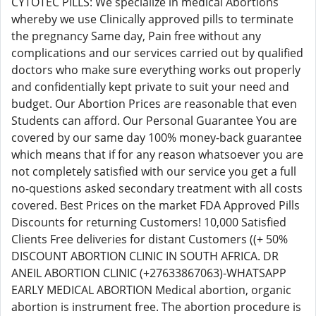
CYTOTEC PILLS: We specialize in medical Abortions
whereby we use Clinically approved pills to terminate
the pregnancy Same day, Pain free without any
complications and our services carried out by qualified
doctors who make sure everything works out properly
and confidentially kept private to suit your need and
budget. Our Abortion Prices are reasonable that even
Students can afford. Our Personal Guarantee You are
covered by our same day 100% money-back guarantee
which means that if for any reason whatsoever you are
not completely satisfied with our service you get a full
no-questions asked secondary treatment with all costs
covered. Best Prices on the market FDA Approved Pills
Discounts for returning Customers! 10,000 Satisfied
Clients Free deliveries for distant Customers ((+ 50%
DISCOUNT ABORTION CLINIC IN SOUTH AFRICA. DR
ANEIL ABORTION CLINIC (+27633867063)-WHATSAPP
EARLY MEDICAL ABORTION Medical abortion, organic
abortion is instrument free. The abortion procedure is