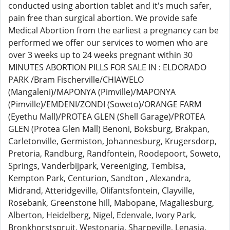
conducted using abortion tablet and it's much safer,
pain free than surgical abortion. We provide safe
Medical Abortion from the earliest a pregnancy can be
performed we offer our services to women who are
over 3 weeks up to 24 weeks pregnant within 30
MINUTES ABORTION PILLS FOR SALE IN : ELDORADO
PARK /Bram Fischerville/CHIAWELO
(Mangaleni)/MAPONYA (Pimville)/MAPONYA
(Pimville)/EMDENI/ZONDI (Soweto)/ORANGE FARM
(Eyethu Mall)/PROTEA GLEN (Shell Garage)/PROTEA
GLEN (Protea Glen Mall) Benoni, Boksburg, Brakpan,
Carletonville, Germiston, Johannesburg, Krugersdorp,
Pretoria, Randburg, Randfontein, Roodepoort, Soweto,
Springs, Vanderbijpark, Vereeniging, Tembisa,
Kempton Park, Centurion, Sandton , Alexandra,
Midrand, Atteridgeville, Olifantsfontein, Clayville,
Rosebank, Greenstone hill, Mabopane, Magaliesburg,
Alberton, Heidelberg, Nigel, Edenvale, Ivory Park,
Bronkhorstspruit, Westonaria, Sharpeville, Lenasia,