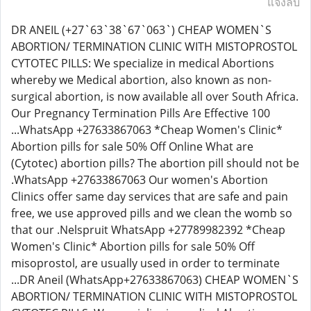
แจ้งลบ
DR ANEIL (+27`63`38`67`063`) CHEAP WOMEN`S
ABORTION/ TERMINATION CLINIC WITH MISTOPROSTOL
CYTOTEC PILLS: We specialize in medical Abortions
whereby we Medical abortion, also known as non-
surgical abortion, is now available all over South Africa.
Our Pregnancy Termination Pills Are Effective 100
...WhatsApp +27633867063 *Cheap Women's Clinic*
Abortion pills for sale 50% Off Online What are
(Cytotec) abortion pills? The abortion pill should not be
.WhatsApp +27633867063 Our women's Abortion
Clinics offer same day services that are safe and pain
free, we use approved pills and we clean the womb so
that our .Nelspruit WhatsApp +27789982392 *Cheap
Women's Clinic* Abortion pills for sale 50% Off
misoprostol, are usually used in order to terminate
...DR Aneil (WhatsApp+27633867063) CHEAP WOMEN`S
ABORTION/ TERMINATION CLINIC WITH MISTOPROSTOL