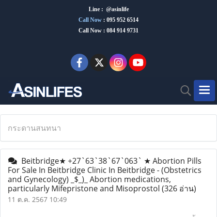
Line : @asinlife
Call Now
:
095 952 6514
Call Now : 084 914 9731
กระดานสนทนา
Beitbridge★ +27`63`38`67`063` ★ Abortion Pills
For Sale In Beitbridge Clinic In Beitbridge - (Obstetrics
and Gynecology) _$_)_ Abortion medications,
particularly Mifepristone and Misoprostol
(326 อ่าน)
11 ต.ค. 2567 10:49