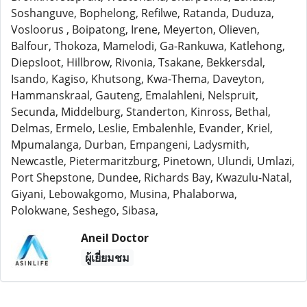
Soshanguve, Bophelong, Refilwe, Ratanda, Duduza,
Vosloorus , Boipatong, Irene, Meyerton, Olieven,
Balfour, Thokoza, Mamelodi, Ga-Rankuwa, Katlehong,
Diepsloot, Hillbrow, Rivonia, Tsakane, Bekkersdal,
Isando, Kagiso, Khutsong, Kwa-Thema, Daveyton,
Hammanskraal, Gauteng, Emalahleni, Nelspruit,
Secunda, Middelburg, Standerton, Kinross, Bethal,
Delmas, Ermelo, Leslie, Embalenhle, Evander, Kriel,
Mpumalanga, Durban, Empangeni, Ladysmith,
Newcastle, Pietermaritzburg, Pinetown, Ulundi, Umlazi,
Port Shepstone, Dundee, Richards Bay, Kwazulu-Natal,
Giyani, Lebowakgomo, Musina, Phalaborwa,
Polokwane, Seshego, Sibasa,
Aneil Doctor
ผู้เยี่ยมชม