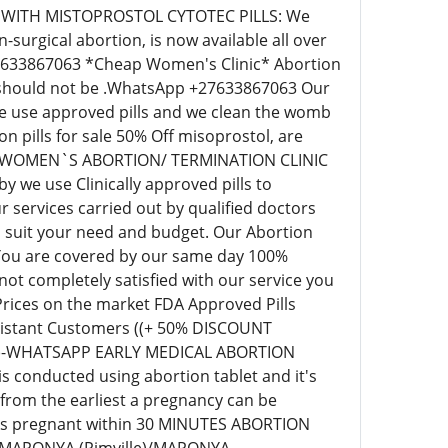
 WITH MISTOPROSTOL CYTOTEC PILLS: We
surgical abortion, is now available all over
+27633867063 *Cheap Women's Clinic* Abortion
ill should not be .WhatsApp +27633867063 Our
 we use approved pills and we clean the womb
pills for sale 50% Off misoprostol, are
EAP WOMEN`S ABORTION/ TERMINATION CLINIC
we use Clinically approved pills to
 services carried out by qualified doctors
o suit your need and budget. Our Abortion
 You are covered by our same day 100%
t completely satisfied with our service you
 Prices on the market FDA Approved Pills
r distant Customers ((+ 50% DISCOUNT
63)-WHATSAPP EARLY MEDICAL ABORTION
s conducted using abortion tablet and it's
 from the earliest a pregnancy can be
eks pregnant within 30 MINUTES ABORTION