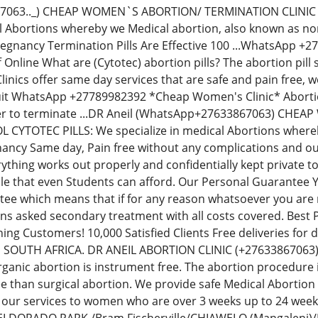
67063.._) CHEAP WOMEN`S ABORTION/ TERMINATION CLINIC
al Abortions whereby we Medical abortion, also known as non-
regnancy Termination Pills Are Effective 100 ...WhatsApp 
Off Online What are (Cytotec) abortion pills? The abortion p
inics offer same day services that are safe and pain free,
uit WhatsApp +27789982392 *Cheap Women's Clinic* Abortion 
der to terminate ...DR Aneil (WhatsApp+27633867063) CH
YTOTEC PILLS: We specialize in medical Abortions whereby 
ancy Same day, Pain free without any complications and our
thing works out properly and confidentially kept private t
le that even Students can afford. Our Personal Guarantee
e which means that if for any reason whatsoever you are no
ions asked secondary treatment with all costs covered. Best
ning Customers! 10,000 Satisfied Clients Free deliveries fo
N SOUTH AFRICA. DR ANEIL ABORTION CLINIC (+276338670
rganic abortion is instrument free. The abortion procedure i
ee than surgical abortion. We provide safe Medical Abortion
 our services to women who are over 3 weeks up to 24 we