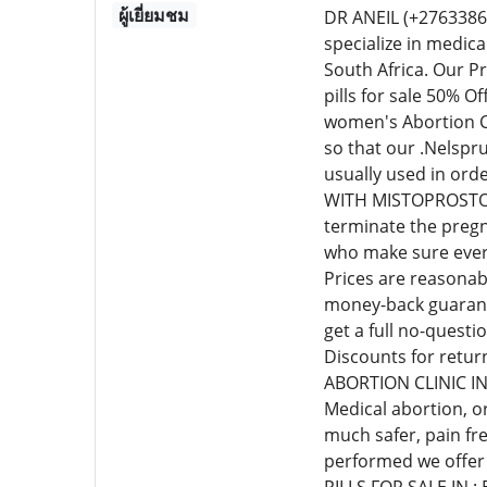
ผู้เยี่ยมชม
DR ANEIL (+276338
specialize in medic
South Africa. Our P
pills for sale 50% 
women's Abortion Cl
so that our .Nelspr
usually used in or
WITH MISTOPROSTOL C
terminate the pregn
who make sure every
Prices are reasonab
money-back guarante
get a full no-quest
Discounts for retur
ABORTION CLINIC I
Medical abortion, o
much safer, pain fr
performed we offer