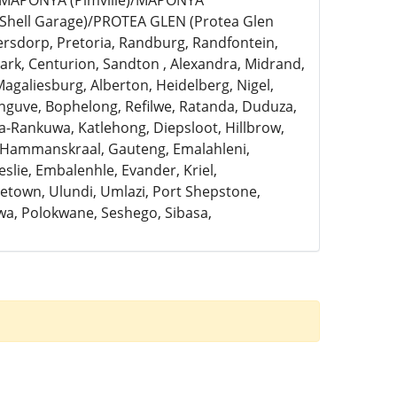
)/MAPONYA (Pimville)/MAPONYA
Shell Garage)/PROTEA GLEN (Protea Glen
ersdorp, Pretoria, Randburg, Randfontein,
rk, Centurion, Sandton , Alexandra, Midrand,
Magaliesburg, Alberton, Heidelberg, Nigel,
anguve, Bophelong, Refilwe, Ratanda, Duduza,
a-Rankuwa, Katlehong, Diepsloot, Hillbrow,
, Hammanskraal, Gauteng, Emalahleni,
slie, Embalenhle, Evander, Kriel,
town, Ulundi, Umlazi, Port Shepstone,
a, Polokwane, Seshego, Sibasa,