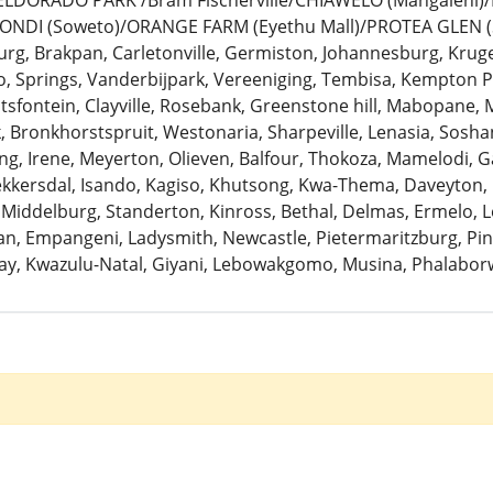
: ELDORADO PARK /Bram Fischerville/CHIAWELO (Mangaleni
ZONDI (Soweto)/ORANGE FARM (Eyethu Mall)/PROTEA GLEN (
urg, Brakpan, Carletonville, Germiston, Johannesburg, Krug
 Springs, Vanderbijpark, Vereeniging, Tembisa, Kempton Pa
antsfontein, Clayville, Rosebank, Greenstone hill, Mabopane, 
k, Bronkhorstspruit, Westonaria, Sharpeville, Lenasia, Sosh
ng, Irene, Meyerton, Olieven, Balfour, Thokoza, Mamelodi, G
Bekkersdal, Isando, Kagiso, Khutsong, Kwa-Thema, Daveyton
 Middelburg, Standerton, Kinross, Bethal, Delmas, Ermelo, Le
, Empangeni, Ladysmith, Newcastle, Pietermaritzburg, Pine
ay, Kwazulu-Natal, Giyani, Lebowakgomo, Musina, Phalaborw