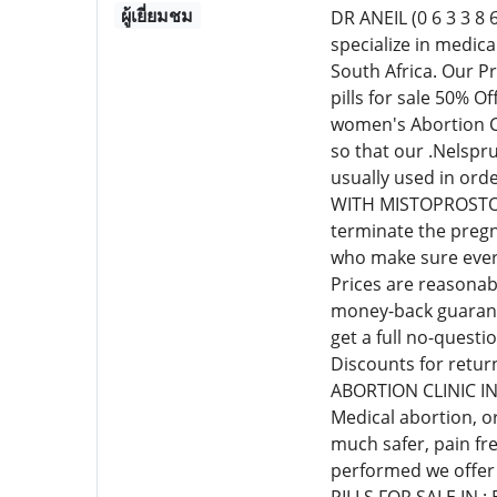
ผู้เยี่ยมชม
DR ANEIL (0 6 3 3
specialize in medic
South Africa. Our P
pills for sale 50% 
women's Abortion Cl
so that our .Nelspr
usually used in or
WITH MISTOPROSTOL C
terminate the pregn
who make sure every
Prices are reasonab
money-back guarante
get a full no-quest
Discounts for retur
ABORTION CLINIC I
Medical abortion, o
much safer, pain fr
performed we offer