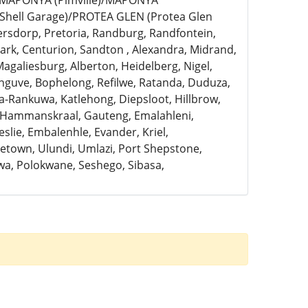
)/MAPONYA (Pimville)/MAPONYA
Shell Garage)/PROTEA GLEN (Protea Glen
ersdorp, Pretoria, Randburg, Randfontein,
rk, Centurion, Sandton , Alexandra, Midrand,
Magaliesburg, Alberton, Heidelberg, Nigel,
anguve, Bophelong, Refilwe, Ratanda, Duduza,
a-Rankuwa, Katlehong, Diepsloot, Hillbrow,
, Hammanskraal, Gauteng, Emalahleni,
slie, Embalenhle, Evander, Kriel,
town, Ulundi, Umlazi, Port Shepstone,
a, Polokwane, Seshego, Sibasa,