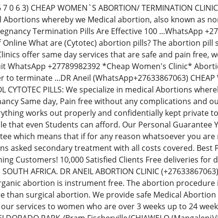
 8 6 7 0 6 3) CHEAP WOMEN`S ABORTION/ TERMINATION CLIN
al Abortions whereby we Medical abortion, also known as non-
regnancy Termination Pills Are Effective 100 ...WhatsApp 
Off Online What are (Cytotec) abortion pills? The abortion p
inics offer same day services that are safe and pain free,
uit WhatsApp +27789982392 *Cheap Women's Clinic* Abortion 
der to terminate ...DR Aneil (WhatsApp+27633867063) CH
YTOTEC PILLS: We specialize in medical Abortions whereby 
ancy Same day, Pain free without any complications and our
thing works out properly and confidentially kept private t
le that even Students can afford. Our Personal Guarantee
e which means that if for any reason whatsoever you are no
ions asked secondary treatment with all costs covered. Best
ning Customers! 10,000 Satisfied Clients Free deliveries fo
N SOUTH AFRICA. DR ANEIL ABORTION CLINIC (+276338670
rganic abortion is instrument free. The abortion procedure i
ee than surgical abortion. We provide safe Medical Abortion
 our services to women who are over 3 weeks up to 24 we