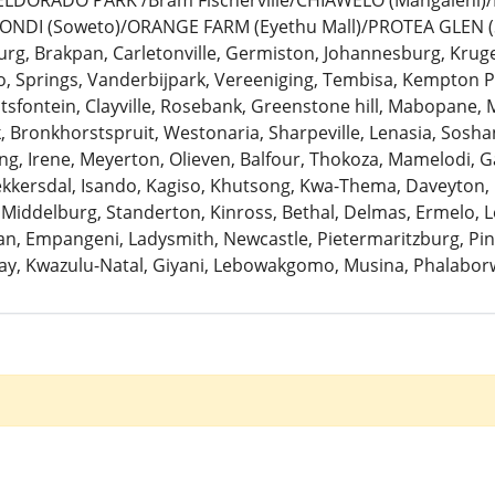
: ELDORADO PARK /Bram Fischerville/CHIAWELO (Mangaleni
ZONDI (Soweto)/ORANGE FARM (Eyethu Mall)/PROTEA GLEN (
urg, Brakpan, Carletonville, Germiston, Johannesburg, Krug
 Springs, Vanderbijpark, Vereeniging, Tembisa, Kempton Pa
antsfontein, Clayville, Rosebank, Greenstone hill, Mabopane, 
k, Bronkhorstspruit, Westonaria, Sharpeville, Lenasia, Sosh
ng, Irene, Meyerton, Olieven, Balfour, Thokoza, Mamelodi, G
Bekkersdal, Isando, Kagiso, Khutsong, Kwa-Thema, Daveyton
 Middelburg, Standerton, Kinross, Bethal, Delmas, Ermelo, Le
, Empangeni, Ladysmith, Newcastle, Pietermaritzburg, Pine
ay, Kwazulu-Natal, Giyani, Lebowakgomo, Musina, Phalaborw