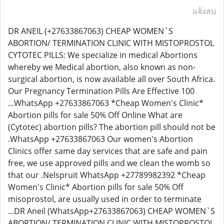
แจ้งลบ
DR ANEIL (+27633867063) CHEAP WOMEN`S
ABORTION/ TERMINATION CLINIC WITH MISTOPROSTOL
CYTOTEC PILLS: We specialize in medical Abortions
whereby we Medical abortion, also known as non-
surgical abortion, is now available all over South Africa.
Our Pregnancy Termination Pills Are Effective 100
...WhatsApp +27633867063 *Cheap Women's Clinic*
Abortion pills for sale 50% Off Online What are
(Cytotec) abortion pills? The abortion pill should not be
.WhatsApp +27633867063 Our women's Abortion
Clinics offer same day services that are safe and pain
free, we use approved pills and we clean the womb so
that our .Nelspruit WhatsApp +27789982392 *Cheap
Women's Clinic* Abortion pills for sale 50% Off
misoprostol, are usually used in order to terminate
...DR Aneil (WhatsApp+27633867063) CHEAP WOMEN`S
ABORTION/ TERMINATION CLINIC WITH MISTOPROSTOL