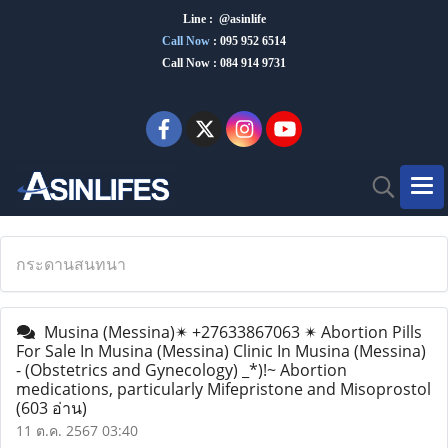
Line : @asinlife
Call Now
:
095 952 6514
Call Now : 084 914 9731
กระดานสนทนา
Musina (Messina)✴ +27633867063 ✴ Abortion Pills
For Sale In Musina (Messina) Clinic In Musina (Messina)
- (Obstetrics and Gynecology) _*)!~ Abortion
medications, particularly Mifepristone and Misoprostol
(603 อ่าน)
11 ต.ค. 2567 03:40