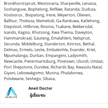
Bronkhorstspruit, Westonaria, Sharpeville, Lenasia,
Soshanguve, Bophelong, Refilwe, Ratanda, Duduza,
Vosloorus , Boipatong, Irene, Meyerton, Olieven,
Balfour, Thokoza, Mamelodi, Ga-Rankuwa, Katlehong,
Diepsloot, Hillbrow, Rivonia, Tsakane, Bekkersdal,
Isando, Kagiso, Khutsong, Kwa-Thema, Daveyton,
Hammanskraal, Gauteng, Emalahleni, Nelspruit,
Secunda, Middelburg, Standerton, Kinross, Bethal,
Delmas, Ermelo, Leslie, Embalenhle, Evander, Kriel,
Mpumalanga, Durban, Empangeni, Ladysmith,
Newcastle, Pietermaritzburg, Pinetown, Ulundi, Umlazi,
Port Shepstone, Dundee, Richards Bay, Kwazulu-Natal,
Giyani, Lebowakgomo, Musina, Phalaborwa,
Polokwane, Seshego, Sibasa,
Aneil Doctor
ผู้เยี่ยมชม