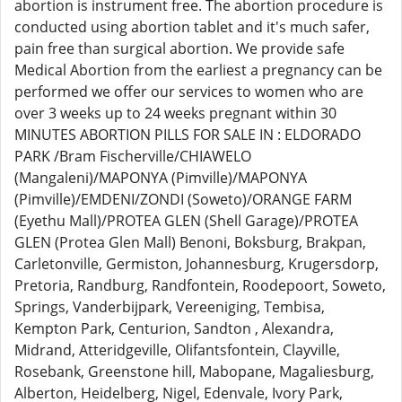
abortion is instrument free. The abortion procedure is
conducted using abortion tablet and it's much safer,
pain free than surgical abortion. We provide safe
Medical Abortion from the earliest a pregnancy can be
performed we offer our services to women who are
over 3 weeks up to 24 weeks pregnant within 30
MINUTES ABORTION PILLS FOR SALE IN : ELDORADO
PARK /Bram Fischerville/CHIAWELO
(Mangaleni)/MAPONYA (Pimville)/MAPONYA
(Pimville)/EMDENI/ZONDI (Soweto)/ORANGE FARM
(Eyethu Mall)/PROTEA GLEN (Shell Garage)/PROTEA
GLEN (Protea Glen Mall) Benoni, Boksburg, Brakpan,
Carletonville, Germiston, Johannesburg, Krugersdorp,
Pretoria, Randburg, Randfontein, Roodepoort, Soweto,
Springs, Vanderbijpark, Vereeniging, Tembisa,
Kempton Park, Centurion, Sandton , Alexandra,
Midrand, Atteridgeville, Olifantsfontein, Clayville,
Rosebank, Greenstone hill, Mabopane, Magaliesburg,
Alberton, Heidelberg, Nigel, Edenvale, Ivory Park,