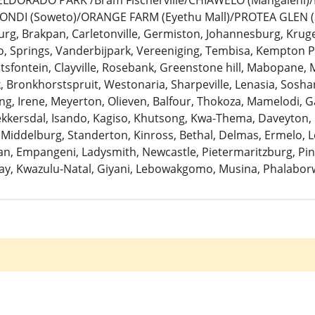
: ELDORADO PARK /Bram Fischerville/CHIAWELO (Mangaleni
ZONDI (Soweto)/ORANGE FARM (Eyethu Mall)/PROTEA GLEN (
urg, Brakpan, Carletonville, Germiston, Johannesburg, Krug
 Springs, Vanderbijpark, Vereeniging, Tembisa, Kempton Pa
antsfontein, Clayville, Rosebank, Greenstone hill, Mabopane, 
k, Bronkhorstspruit, Westonaria, Sharpeville, Lenasia, Sosh
ng, Irene, Meyerton, Olieven, Balfour, Thokoza, Mamelodi, G
Bekkersdal, Isando, Kagiso, Khutsong, Kwa-Thema, Daveyton
 Middelburg, Standerton, Kinross, Bethal, Delmas, Ermelo, Le
, Empangeni, Ladysmith, Newcastle, Pietermaritzburg, Pine
ay, Kwazulu-Natal, Giyani, Lebowakgomo, Musina, Phalaborw