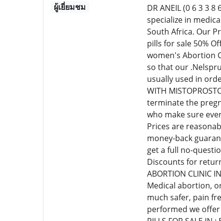
ผู้เยี่ยมชม
DR ANEIL (0 6 3 3
specialize in medic
South Africa. Our P
pills for sale 50% 
women's Abortion Cl
so that our .Nelspr
usually used in or
WITH MISTOPROSTOL C
terminate the pregn
who make sure every
Prices are reasonab
money-back guarante
get a full no-quest
Discounts for retur
ABORTION CLINIC I
Medical abortion, o
much safer, pain fr
performed we offer