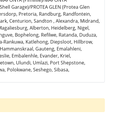
)/MAPONYA (Pimville)/MAPONYA
Shell Garage)/PROTEA GLEN (Protea Glen
ersdorp, Pretoria, Randburg, Randfontein,
rk, Centurion, Sandton , Alexandra, Midrand,
Magaliesburg, Alberton, Heidelberg, Nigel,
anguve, Bophelong, Refilwe, Ratanda, Duduza,
a-Rankuwa, Katlehong, Diepsloot, Hillbrow,
, Hammanskraal, Gauteng, Emalahleni,
slie, Embalenhle, Evander, Kriel,
town, Ulundi, Umlazi, Port Shepstone,
a, Polokwane, Seshego, Sibasa,