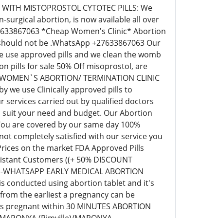
IC WITH MISTOPROSTOL CYTOTEC PILLS: We
surgical abortion, is now available all over
+27633867063 *Cheap Women's Clinic* Abortion
ill should not be .WhatsApp +27633867063 Our
 we use approved pills and we clean the womb
pills for sale 50% Off misoprostol, are
EAP WOMEN`S ABORTION/ TERMINATION CLINIC
we use Clinically approved pills to
 services carried out by qualified doctors
o suit your need and budget. Our Abortion
 You are covered by our same day 100%
t completely satisfied with our service you
 Prices on the market FDA Approved Pills
r distant Customers ((+ 50% DISCOUNT
63)-WHATSAPP EARLY MEDICAL ABORTION
s conducted using abortion tablet and it's
 from the earliest a pregnancy can be
eks pregnant within 30 MINUTES ABORTION