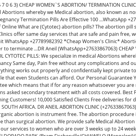
 8 6 7 0 6 3) CHEAP WOMEN`S ABORTION/ TERMINATION CLIN
al Abortions whereby we Medical abortion, also known as non-
regnancy Termination Pills Are Effective 100 ...WhatsApp 
Off Online What are (Cytotec) abortion pills? The abortion p
inics offer same day services that are safe and pain free,
uit WhatsApp +27789982392 *Cheap Women's Clinic* Abortion 
der to terminate ...DR Aneil (WhatsApp+27633867063) CH
YTOTEC PILLS: We specialize in medical Abortions whereby 
ancy Same day, Pain free without any complications and our
thing works out properly and confidentially kept private t
le that even Students can afford. Our Personal Guarantee
e which means that if for any reason whatsoever you are no
ions asked secondary treatment with all costs covered. Best
ning Customers! 10,000 Satisfied Clients Free deliveries fo
N SOUTH AFRICA. DR ANEIL ABORTION CLINIC (+276338670
rganic abortion is instrument free. The abortion procedure i
ee than surgical abortion. We provide safe Medical Abortion
 our services to women who are over 3 weeks up to 24 we