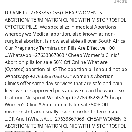
แจ้งลบ
DR ANEIL (+27633867063) CHEAP WOMEN`S
ABORTION/ TERMINATION CLINIC WITH MISTOPROSTOL
CYTOTEC PILLS: We specialize in medical Abortions
whereby we Medical abortion, also known as non-
surgical abortion, is now available all over South Africa.
Our Pregnancy Termination Pills Are Effective 100
...WhatsApp +27633867063 *Cheap Women's Clinic*
Abortion pills for sale 50% Off Online What are
(Cytotec) abortion pills? The abortion pill should not be
.WhatsApp +27633867063 Our women's Abortion
Clinics offer same day services that are safe and pain
free, we use approved pills and we clean the womb so
that our .Nelspruit WhatsApp +27789982392 *Cheap
Women's Clinic* Abortion pills for sale 50% Off
misoprostol, are usually used in order to terminate
...DR Aneil (WhatsApp+27633867063) CHEAP WOMEN`S
ABORTION/ TERMINATION CLINIC WITH MISTOPROSTOL