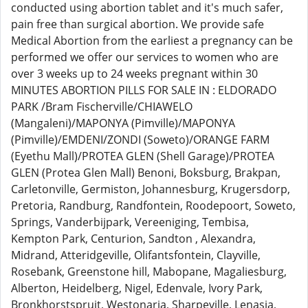
conducted using abortion tablet and it's much safer,
pain free than surgical abortion. We provide safe
Medical Abortion from the earliest a pregnancy can be
performed we offer our services to women who are
over 3 weeks up to 24 weeks pregnant within 30
MINUTES ABORTION PILLS FOR SALE IN : ELDORADO
PARK /Bram Fischerville/CHIAWELO
(Mangaleni)/MAPONYA (Pimville)/MAPONYA
(Pimville)/EMDENI/ZONDI (Soweto)/ORANGE FARM
(Eyethu Mall)/PROTEA GLEN (Shell Garage)/PROTEA
GLEN (Protea Glen Mall) Benoni, Boksburg, Brakpan,
Carletonville, Germiston, Johannesburg, Krugersdorp,
Pretoria, Randburg, Randfontein, Roodepoort, Soweto,
Springs, Vanderbijpark, Vereeniging, Tembisa,
Kempton Park, Centurion, Sandton , Alexandra,
Midrand, Atteridgeville, Olifantsfontein, Clayville,
Rosebank, Greenstone hill, Mabopane, Magaliesburg,
Alberton, Heidelberg, Nigel, Edenvale, Ivory Park,
Bronkhorstspruit, Westonaria, Sharpeville, Lenasia,