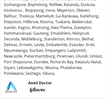
Soshanguve, Bophelong, Refilwe, Ratanda, Duduza,
Vosloorus , Boipatong, Irene, Meyerton, Olieven,
Balfour, Thokoza, Mamelodi, Ga-Rankuwa, Katlehong,
Diepsloot, Hillbrow, Rivonia, Tsakane, Bekkersdal,
Isando, Kagiso, Khutsong, Kwa-Thema, Daveyton,
Hammanskraal, Gauteng, Emalahleni, Nelspruit,
Secunda, Middelburg, Standerton, Kinross, Bethal,
Delmas, Ermelo, Leslie, Embalenhle, Evander, Kriel,
Mpumalanga, Durban, Empangeni, Ladysmith,
Newcastle, Pietermaritzburg, Pinetown, Ulundi, Umlazi,
Port Shepstone, Dundee, Richards Bay, Kwazulu-Natal,
Giyani, Lebowakgomo, Musina, Phalaborwa,
Polokwane, Seshego, Sibasa,
Aneil Doctor
ผู้เยี่ยมชม