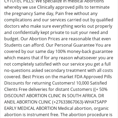
CYTOTEC PILLS: We specialize in medical Abortions
whereby we use Clinically approved pills to terminate
the pregnancy Same day, Pain free without any
complications and our services carried out by qualified
doctors who make sure everything works out properly
and confidentially kept private to suit your need and
budget. Our Abortion Prices are reasonable that even
Students can afford. Our Personal Guarantee You are
covered by our same day 100% money-back guarantee
which means that if for any reason whatsoever you are
not completely satisfied with our service you get a full
no-questions asked secondary treatment with all costs
covered. Best Prices on the market FDA Approved Pills
Discounts for returning Customers! 10,000 Satisfied
Clients Free deliveries for distant Customers ((+ 50%
DISCOUNT ABORTION CLINIC IN SOUTH AFRICA. DR
ANEIL ABORTION CLINIC (+27633867063)-WHATSAPP
EARLY MEDICAL ABORTION Medical abortion, organic
abortion is instrument free. The abortion procedure is