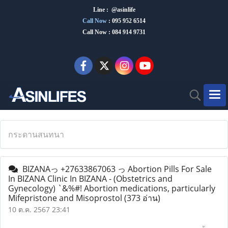
Line : @asinlife
Call Now
:
095 952 6514
Call Now : 084 914 9731
กระดานสนทนา
BIZANAっ +27633867063 っ Abortion Pills For Sale
In BIZANA Clinic In BIZANA - (Obstetrics and
Gynecology) `&%#! Abortion medications, particularly
Mifepristone and Misoprostol
(373 อ่าน)
10 ต.ค. 2567 23:41