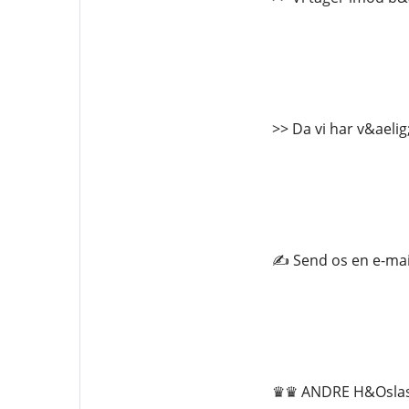
>> Da vi har v&aelig
✍️ Send os en e-ma
♛♛ ANDRE H&Oslas