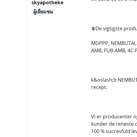
skyapotheke
ผู้เยี่ยมชม
♛De vigtigste prod
MDPPP, NEMBUTAL P
AMB, FUB-AMB, 4C-PV
k&oslash;b NEMBUTA
recept.
Vi er producenter o
kunder de reneste og
100 % succesfuld lev