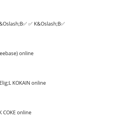
&Oslash;B✅ ✅ K&Oslash;B✅
eebase) online
lig;L KOKAIN online
 COKE online