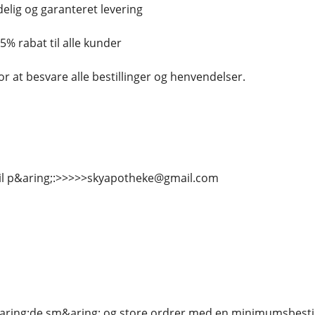
idelig og garanteret levering
 15% rabat til alle kunder
for at besvare alle bestillinger og henvendelser.
il p&aring;:>>>>>skyapotheke@gmail.com
aring;de sm&aring; og store ordrer med en minimumsbestil