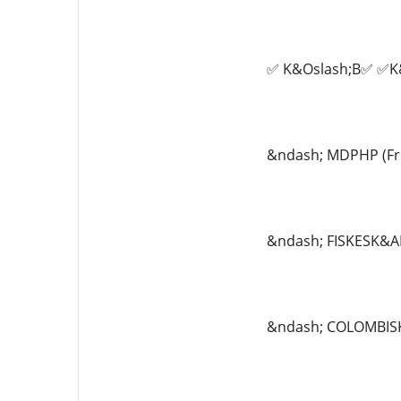
✅ K&Oslash;B✅ ✅K
&ndash; MDPHP (Fr
&ndash; FISKESK&AE
&ndash; COLOMBISK