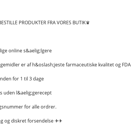
BESTILLE PRODUKTER FRA VORES BUTIK♛
lige online s&aelig;lgere
g;gemidler er af h&oslash;jeste farmaceutiske kvalitet og FD
nden for 1 til 3 dage
s uden l&aelig;gerecept
ngsnummer for alle ordrer.
ng og diskret forsendelse ✈✈