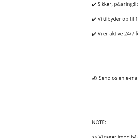
✔️ Sikker, p&aring;l
✔️ Vi tilbyder op til
✔️ Vi er aktive 24/7 
✍️ Send os en e-ma
NOTE:
>> Vi tager imod b&