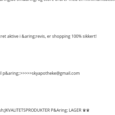
;ret aktive i &aring;revis, er shopping 100% sikkert!
il p&aring;:>>>>>skyapotheke@gmail.com
h;JKVALITETSPRODUKTER P&Aring; LAGER ♛♛