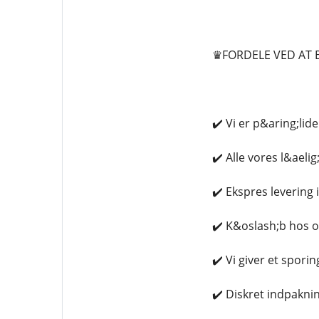
♛FORDELE VED AT 
✔️ Vi er p&aring;lide
✔️ Alle vores l&aeli
✔️ Ekspres levering i
✔️ K&oslash;b hos o
✔️ Vi giver et spori
✔️ Diskret indpakni