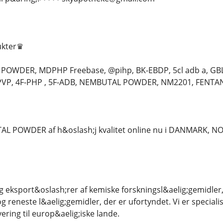
ukter♛
OWDER, MDPHP Freebase, @pihp, BK-EBDP, 5cl adb a, GBL
P, 4F-PHP , 5F-ADB, NEMBUTAL POWDER, NM2201, FENTANYL. og
L POWDER af h&oslash;j kvalitet online nu i DANMARK, NOR
g eksport&oslash;rer af kemiske forskningsl&aelig;gemidler,
 reneste l&aelig;gemidler, der er ufortyndet. Vi er specialist
ering til europ&aelig;iske lande.