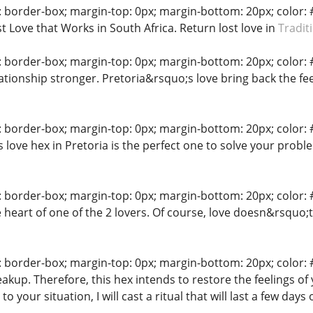
: border-box; margin-top: 0px; margin-bottom: 20px; color: #
st Love that Works in South Africa. Return lost love in
Tradit
: border-box; margin-top: 0px; margin-bottom: 20px; color: #
lationship stronger. Pretoria&rsquo;s love bring back the feel
: border-box; margin-top: 0px; margin-bottom: 20px; color: #
is love hex in Pretoria is the perfect one to solve your prob
: border-box; margin-top: 0px; margin-bottom: 20px; color: #
e heart of one of the 2 lovers. Of course, love doesn&rsquo;
: border-box; margin-top: 0px; margin-bottom: 20px; color: #
reakup. Therefore, this hex intends to restore the feelings 
o your situation, I will cast a ritual that will last a few day