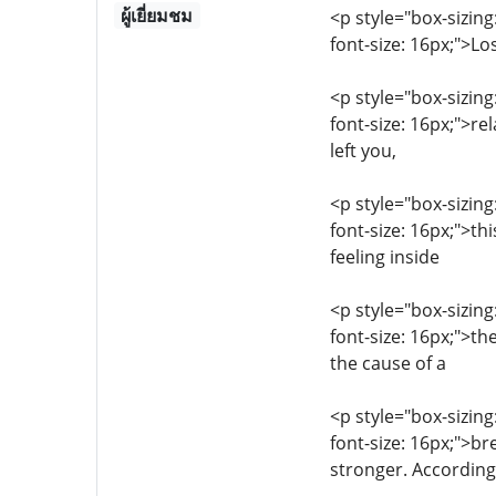
ผู้เยี่ยมชม
<p style="box-sizing
font-size: 16px;">Lo
<p style="box-sizing
font-size: 16px;">re
left you,
<p style="box-sizing
font-size: 16px;">th
feeling inside
<p style="box-sizing
font-size: 16px;">th
the cause of a
<p style="box-sizing
font-size: 16px;">b
stronger. According t