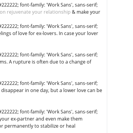
222222; font-family: 'Work Sans', sans-serif;
ion rejuvenate your relationship
& make your
222222; font-family: 'Work Sans', sans-serif;
ings of love for ex-lovers. In case your lover
222222; font-family: 'Work Sans', sans-serif;
lems. A rupture is often due to a change of
222222; font-family: 'Work Sans', sans-serif;
t disappear in one day, but a lower love can be
222222; font-family: 'Work Sans', sans-serif;
of your ex-partner and even make them
s or permanently to stabilize or heal