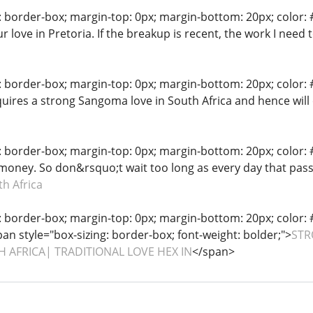
: border-box; margin-top: 0px; margin-bottom: 20px; color: #
r love in Pretoria. If the breakup is recent, the work I need t
: border-box; margin-top: 0px; margin-bottom: 20px; color: #
quires a strong Sangoma love in South Africa and hence will
: border-box; margin-top: 0px; margin-bottom: 20px; color: #
 money. So don&rsquo;t wait too long as every day that passe
th Africa
: border-box; margin-top: 0px; margin-bottom: 20px; color: #
pan style="box-sizing: border-box; font-weight: bolder;">
STR
H AFRICA| TRADITIONAL LOVE HEX IN
</span>