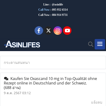
Line : @asinlife
Call Now
:
095 952 6514
Call Now : 084 914 9731
กระดานสนทนา
Kaufen Sie Oxascand 10 mg in Top-Qualität ohne
Rezept online in Deutschland und der Schweiz.
(688 อ่าน)
9 ต.ค. 2567 03:12
แจ้งลบ