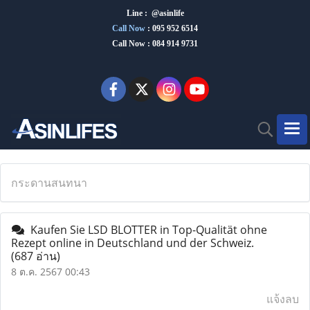
Line : @asinlife
Call Now
:
095 952 6514
Call Now : 084 914 9731
กระดานสนทนา
Kaufen Sie LSD BLOTTER in Top-Qualität ohne
Rezept online in Deutschland und der Schweiz.
(687 อ่าน)
8 ต.ค. 2567 00:43
แจ้งลบ