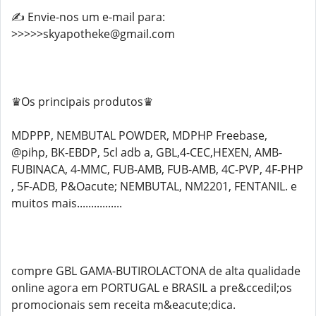
✍️ Envie-nos um e-mail para:
>>>>>skyapotheke@gmail.com
♛Os principais produtos♛
MDPPP, NEMBUTAL POWDER, MDPHP Freebase,
@pihp, BK-EBDP, 5cl adb a, GBL,4-CEC,HEXEN, AMB-
FUBINACA, 4-MMC, FUB-AMB, FUB-AMB, 4C-PVP, 4F-PHP
, 5F-ADB, P&Oacute; NEMBUTAL, NM2201, FENTANIL. e
muitos mais................
compre GBL GAMA-BUTIROLACTONA de alta qualidade
online agora em PORTUGAL e BRASIL a pre&ccedil;os
promocionais sem receita m&eacute;dica.