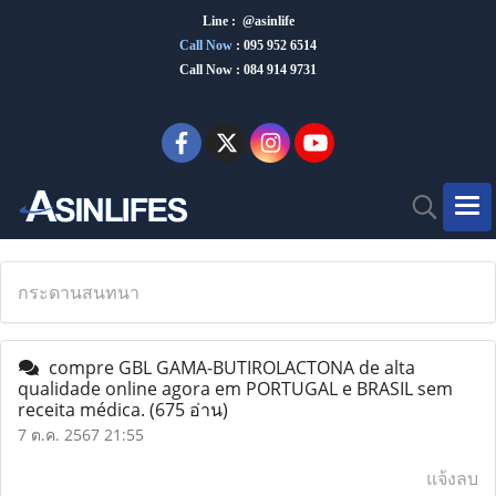
Line : @asinlife
Call Now
:
095 952 6514
Call Now : 084 914 9731
กระดานสนทนา
compre GBL GAMA-BUTIROLACTONA de alta
qualidade online agora em PORTUGAL e BRASIL sem
receita médica.
(675 อ่าน)
7 ต.ค. 2567 21:55
แจ้งลบ