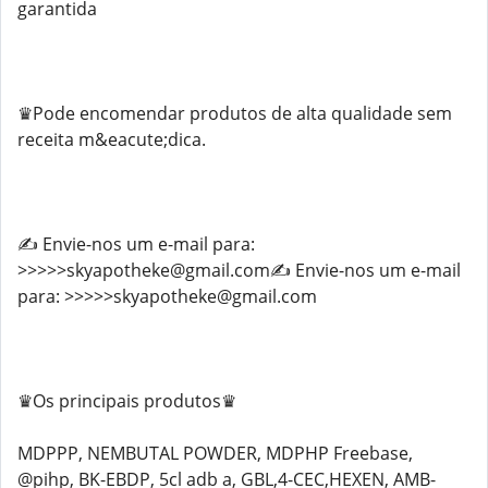
garantida
♛Pode encomendar produtos de alta qualidade sem
receita m&eacute;dica.
✍️ Envie-nos um e-mail para:
>>>>>skyapotheke@gmail.com✍️ Envie-nos um e-mail
para: >>>>>skyapotheke@gmail.com
♛Os principais produtos♛
MDPPP, NEMBUTAL POWDER, MDPHP Freebase,
@pihp, BK-EBDP, 5cl adb a, GBL,4-CEC,HEXEN, AMB-