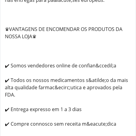
nas entregas para pa&iacute;ses europeus.
♛VANTAGENS DE ENCOMENDAR OS PRODUTOS DA
NOSSA LOJA♛
✔️ Somos vendedores online de confian&ccedil;a
✔️ Todos os nossos medicamentos s&atilde;o da mais
alta qualidade farmac&ecirc;utica e aprovados pela
FDA.
✔️ Entrega expresso em 1 a 3 dias
✔️ Compre connosco sem receita m&eacute;dica