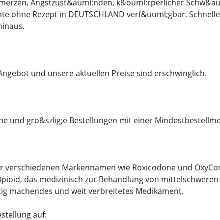
merzen, Angstzust&auml;nden, k&ouml;rperlicher Schw&auml
ente ohne Rezept in DEUTSCHLAND verf&uuml;gbar. Schnelle 
inaus.
 Angebot und unsere aktuellen Preise sind erschwinglich.
ine und gro&szlig;e Bestellungen mit einer Mindestbestellm
r verschiedenen Markennamen wie Roxicodone und OxyContin
pioid, das medizinisch zur Behandlung von mittelschweren b
tig machendes und weit verbreitetes Medikament.
stellung auf: