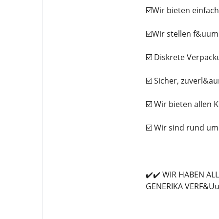
☑️Wir bieten einfa
☑️Wir stellen f&uu
☑️ Diskrete Verpac
☑️ Sicher, zuverl&au
☑️ Wir bieten allen 
☑️ Wir sind rund um
✔️✔️ WIR HABEN A
GENERIKA VERF&Uu