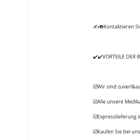
✍️☎️Kontaktieren Si
✔️✔️VORTEILE DER 
☑️Wir sind zuverl&a
☑️Alle unsere Medi
☑️Expresslieferung 
☑️Kaufen Sie bei un