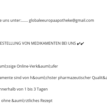
e uns unter:....... globaleeuropaapotheke@gmail.com
BESTELLUNG VON MEDIKAMENTEN BEI UNS ✔️✔️
uml;ssige Online-Verk&auml;ufer
kamente sind von h&ouml;chster pharmazeutischer Qualit&a
innerhalb von 1 bis 3 Tagen
s ohne &auml;rztliches Rezept