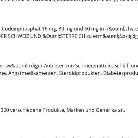
ie Codeinphosphat 15 mg, 30 mg und 60 mg in h&ouml;chster
ER SCHWEIZ UND &Ouml;STERREICH zu erm&auml;&szlig;igt
auensw&uuml;rdiger Anbieter von Schmerzmitteln, Schlaf- u
e, Angstmedikamenten, Steroidprodukten, Diabetesproduk
s 300 verschiedene Produkte, Marken und Generika an.