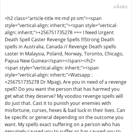
แจ้งลบ
<h2 class="article-title mt-md pt-sm"><span
style="vertical-align: inherit;"><span style="vertical-
align: inherit;">+256751735278 === I Need Urgent
Death Spell Caster Revenge Spells !!!Strong Death
spells in Australia, Canada // Revenge Death spells
caster In Malaysia, Poland, Norway, Toronto, Chicago,
Papua New Guinea</span></span></h2>
<span style="vertical-align: inherit;"><span
style="vertical-align: inherit;">Watsapp :
+256751735278 Dr Mpagi, Are you in need of a revenge
spell? Do you want the person that has harmed you
get what they deserve? My voodoo revenge spells will
do just that. Cast it to punish your enemies with
misfortune, curses, hexes & bad luck in their lives. Can
be specific or general depending on the outcome you
want. My spells exact suffering on a person who has
genuinely caused you to suffer or has caused you to