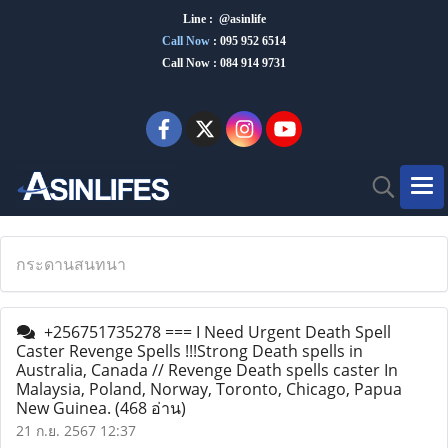
Line : @asinlife
Call Now
:
095 952 6514
Call Now : 084 914 9731
กระดานสนทนา
+256751735278 === I Need Urgent Death Spell
Caster Revenge Spells !!!Strong Death spells in
Australia, Canada // Revenge Death spells caster In
Malaysia, Poland, Norway, Toronto, Chicago, Papua
New Guinea.
(468 อ่าน)
21 ก.ย. 2567 12:37