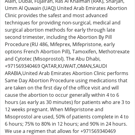
Alain, Dubai, Fujairah, Ras Al Khaimah (RAK), Sharjah,
Umm Al Quwain (UAQ) United Arab Emirates Abortion
Clinic provides the safest and most advanced
techniques for providing non-surgical, medical and
surgical abortion methods for early through late
second trimester, including the Abortion By Pill
Procedure (RU 486, Mifeprex, Mifepristone, early
options French Abortion Pill), Tamoxifen, Methotrexate
and Cytotec (Misoprostol). The Abu Dhabi,
+971569340469 QATAR,KUWAIT,OMAN,SAUDI
ARABIA,United Arab Emirates Abortion Clinic performs
Same Day Abortion Procedure using medications that
are taken on the first day of the office visit and will
cause the abortion to occur generally within 4 to 6
hours (as early as 30 minutes) for patients who are 3 to
12 weeks pregnant. When Mifepristone and
Misoprostol are used, 50% of patients complete in 4 to
6 hours; 75% to 80% in 12 hours; and 90% in 24 hours.
We use a regimen that allows for +971569340469