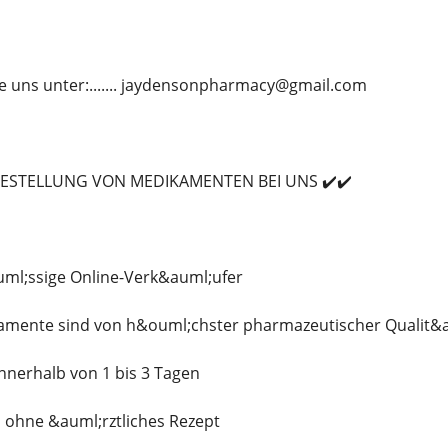
e uns unter:....... jaydensonpharmacy@gmail.com
BESTELLUNG VON MEDIKAMENTEN BEI UNS ✔️✔️
uml;ssige Online-Verk&auml;ufer
kamente sind von h&ouml;chster pharmazeutischer Qualit&a
innerhalb von 1 bis 3 Tagen
s ohne &auml;rztliches Rezept