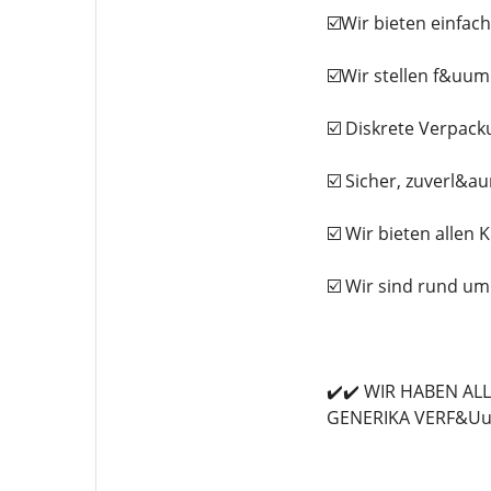
☑️Wir bieten einfa
☑️Wir stellen f&uu
☑️ Diskrete Verpac
☑️ Sicher, zuverl&au
☑️ Wir bieten allen 
☑️ Wir sind rund um
✔️✔️ WIR HABEN A
GENERIKA VERF&Uu