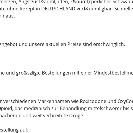
merzen, Angstzust&auml;nden, k&ouml;rperlicher Schw&auml
ente ohne Rezept in DEUTSCHLAND verf&uuml;gbar. Schnelle 
inaus.
 Angebot und unsere aktuellen Preise sind erschwinglich.
ine und gro&szlig;e Bestellungen mit einer Mindestbestellm
r verschiedenen Markennamen wie Roxicodone und OxyContin
pioid, das medizinisch zur Behandlung mittelschwerer bis st
machende und weit verbreitete Droge.
stellung auf: