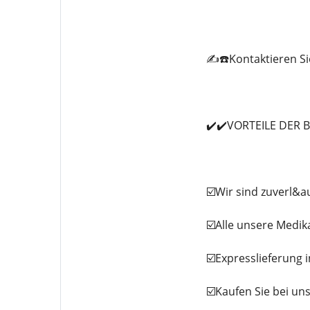
✍️☎️Kontaktieren Si
✔️✔️VORTEILE DER 
☑️Wir sind zuverl&a
☑️Alle unsere Medi
☑️Expresslieferung 
☑️Kaufen Sie bei un