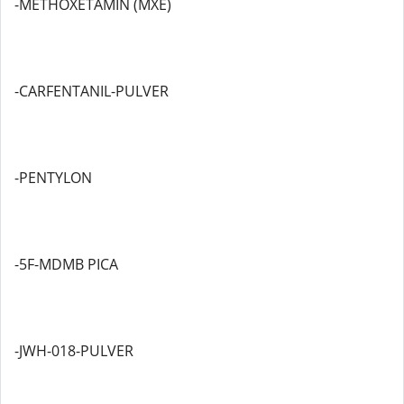
-METHOXETAMIN (MXE)
-CARFENTANIL-PULVER
-PENTYLON
-5F-MDMB PICA
-JWH-018-PULVER