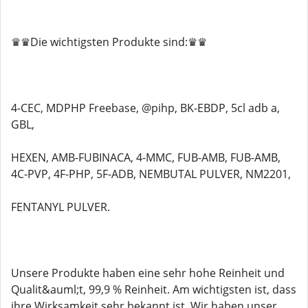
♛♛Die wichtigsten Produkte sind:♛♛
4-CEC, MDPHP Freebase, @pihp, BK-EBDP, 5cl adb a,
GBL,
HEXEN, AMB-FUBINACA, 4-MMC, FUB-AMB, FUB-AMB,
4C-PVP, 4F-PHP, 5F-ADB, NEMBUTAL PULVER, NM2201,
FENTANYL PULVER.
Unsere Produkte haben eine sehr hohe Reinheit und
Qualit&auml;t, 99,9 % Reinheit. Am wichtigsten ist, dass
ihre Wirksamkeit sehr bekannt ist. Wir haben unser