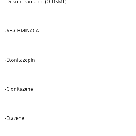
-Desmetramadol (O-DSMT)
-AB-CHMINACA
-Etonitazepin
-Clonitazene
-Etazene