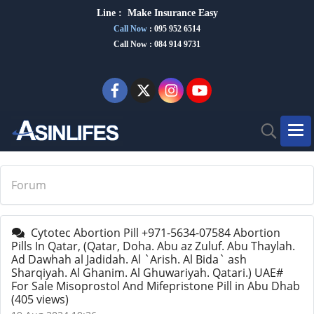
Line :
Make Insurance Eas
y
Call Now
:
095 952 6514
Call Now : 084 914 9731
Forum
Cytotec Abortion Pill +971-5634-07584 Abortion
Pills In Qatar, (Qatar, Doha. Abu az Zuluf. Abu Thaylah.
Ad Dawhah al Jadidah. Al `Arish. Al Bida` ash
Sharqiyah. Al Ghanim. Al Ghuwariyah. Qatari.) UAE#
For Sale Misoprostol And Mifepristone Pill in Abu Dhab
(405 views)