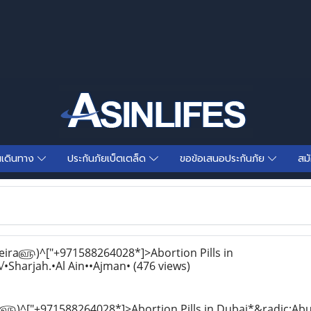
นเดินทาง
ประกันภัยเบ็ตเตล็ด
ขอข้อเสนอประกันภัย
สม
a௵)^["+971588264028*]>Abortion Pills in
Sharjah.•Al Ain••Ajman•
(476 views)
^["+971588264028*]>Abortion Pills in Dubai*&radic;AbuD