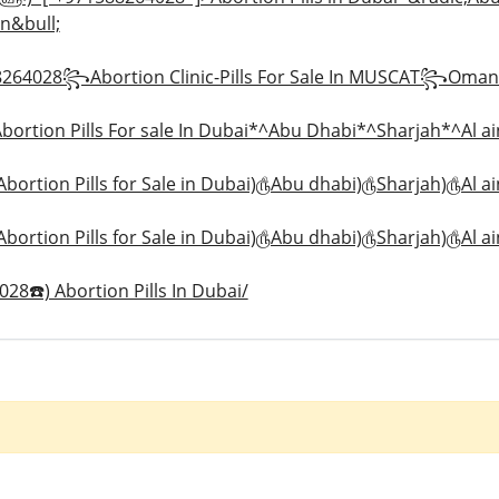
n&bull;
64028꧂Abortion Clinic-Pills For Sale In MUSCAT꧂
tion Pills For sale In Dubai*^Abu Dhabi*^Sharjah*^Al a
ortion Pills for Sale in Dubai)௹Abu dhabi)௹Sharjah)௹Al a
ortion Pills for Sale in Dubai)௹Abu dhabi)௹Sharjah)௹Al a
8☎️) Abortion Pills In Dubai/