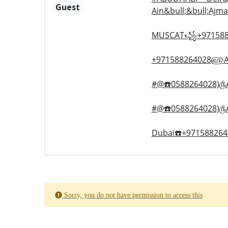
Guest
Ain&bull;&bull;Ajma
MUSCAT꧁+9715882
+971588264028௵Abor
#@☎️0588264028)௹Ab
#@☎️0588264028)௹Ab
Dubai☎️+97158826402
Sorry, you do not have permission to access this