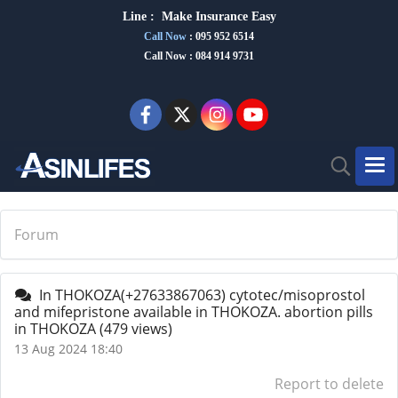
Line :
Make Insurance Eas
y
Call Now
:
095 952 6514
Call Now : 084 914 9731
Forum
In THOKOZA(+27633867063) cytotec/misoprostol
and mifepristone available in THOKOZA. abortion pills
in THOKOZA
(479 views)
13 Aug 2024 18:40
Report to delete