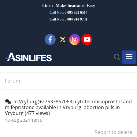
Line :
Make Insurance Eas
y
Call Now
:
095 952 6514
Call Now : 084 914 9731
Forum
In Vryburg(+27633867063) cytotec/misoprostol and
mifepristone available in Vryburg. abortion pills in
Vryburg
(477 views)
13 Aug 2024 18:16
Report to delete