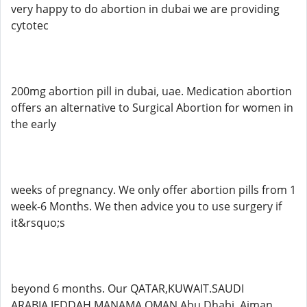
very happy to do abortion in dubai we are providing
cytotec
200mg abortion pill in dubai, uae. Medication abortion
offers an alternative to Surgical Abortion for women in
the early
weeks of pregnancy. We only offer abortion pills from 1
week-6 Months. We then advice you to use surgery if
it&rsquo;s
beyond 6 months. Our QATAR,KUWAIT.SAUDI
ARABIA,JEDDAH,MANAMA,OMAN,Abu Dhabi, Ajman,