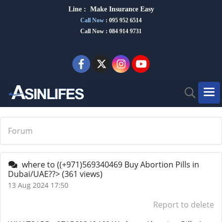
Line :
Make Insurance Eas
y
Call Now
:
095 952 6514
Call Now : 084 914 9731
Forum
where to ((+971)569340469 Buy Abortion Pills in
Dubai/UAE??>
(361 views)
13 Aug 2024 17:50
Report to delete