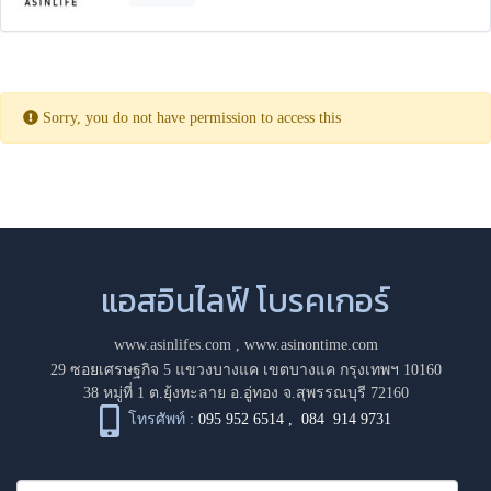
Sorry, you do not have permission to access this
แอสอินไลฟ์ โบรคเกอร์
www.asinlifes.com
,
www.asinontime.com
29 ซอยเศรษฐกิจ 5 แขวงบางแค เขตบางแค กรุงเทพฯ 10160
38 หมู่ที่ 1 ต.ยุ้งทะลาย อ.อู่ทอง จ.สุพรรณบุรี 72160
โทรศัพท์ :
095 952 6514
,
084 914 9731