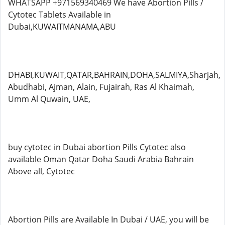
WHATSAPP +971569340469 We have Abortion Pills /
Cytotec Tablets Available in
Dubai,KUWAITMANAMA,ABU
DHABI,KUWAIT,QATAR,BAHRAIN,DOHA,SALMIYA,Sharjah,
Abudhabi, Ajman, Alain, Fujairah, Ras Al Khaimah,
Umm Al Quwain, UAE,
buy cytotec in Dubai abortion Pills Cytotec also
available Oman Qatar Doha Saudi Arabia Bahrain
Above all, Cytotec
Abortion Pills are Available In Dubai / UAE, you will be