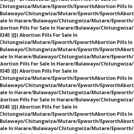
hitungwiza/Mutare/Epworth/EpworthAbortion Pills In Dub
e/Bulawayo/Chitungwiza/Mutare/Epworth/EpworthAbortion 
 Sale In Harare/Bulawayo/Chitungwiza/Mutare/Epworth/E
Abortion Pills For Sale In Harare/Bulawayo/Chitungwiz
345 )][( Abortion Pills For Sale In
hitungwiza/Mutare/Epworth/EpworthAbortion Pills In Dub
e/Bulawayo/Chitungwiza/Mutare/Epworth/EpworthAbortion 
 Sale In Harare/Bulawayo/Chitungwiza/Mutare/Epworth/E
Abortion Pills For Sale In Harare/Bulawayo/Chitungwiz
345 )][( Abortion Pills For Sale In
hitungwiza/Mutare/Epworth/EpworthAbortion Pills In Dub
e/Bulawayo/Chitungwiza/Mutare/Epworth/EpworthAbortion 
 Sale In Harare/Bulawayo/Chitungwiza/Mutare/Epworth/E
Abortion Pills For Sale In Harare/Bulawayo/Chitungwiz
345 )][( Abortion Pills For Sale In
hitungwiza/Mutare/Epworth/EpworthAbortion Pills In Dub
e/Bulawayo/Chitungwiza/Mutare/Epworth/EpworthAbortion 
 Sale In Harare/Bulawayo/Chitungwiza/Mutare/Epworth/E