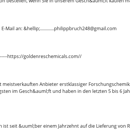
n bestellen, wenn Sie in unserem Gesch&auml;ft kaufen 
E-Mail an: &hellip;............philippbruch248@gmail.com
---------https://goldenreschemicals.com//
it meistverkauften Anbieter erstklassiger Forschungschemi
gsten im Gesch&auml;ft und haben in den letzten 5 bis 6 J
ist seit &uuml;ber einem Jahrzehnt auf die Lieferung von 