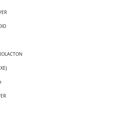
VER
OID
ROLACTON
XE)
e
VER