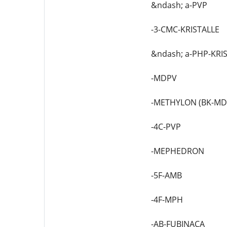
&ndash; a-PVP
-3-CMC-KRISTALLE
&ndash; a-PHP-KRI
-MDPV
-METHYLON (BK-M
-4C-PVP
-MEPHEDRON
-5F-AMB
-4F-MPH
-AB-FUBINACA