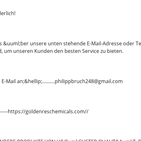
erlich!
ns &uuml;ber unsere unten stehende E-Mail-Adresse oder T
d, um unseren Kunden den besten Service zu bieten.
E-Mail an;&hellip;..........philippbruch248@gmail.com
---------https://goldenreschemicals.com//