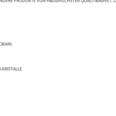
NDERE PRODUKTE VON H&Ouml;CHSTER QUALIT&Auml;T, DIE
OKAIN
-KRISTALLE