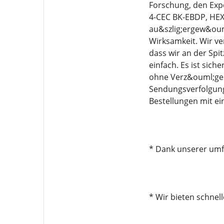
Forschung, den Exp
4-CEC BK-EBDP, HEX
au&szlig;ergew&ouml
Wirksamkeit. Wir ve
dass wir an der Spi
einfach. Es ist sich
ohne Verz&ouml;ger
Sendungsverfolgung
Bestellungen mit e
* Dank unserer umfa
* Wir bieten schnel