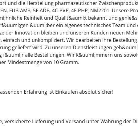
ort und die Herstellung pharmazeutischer Zwischenprodukte
EN, FUB-AMB, 5F-ADB, 4C-PVP, 4F-PHP, NM2201. Unsere Prod
;hnliche Reinheit und Qualit&auml;t bekannt und genie&szl
rf&uuml;gen &uuml;ber ein eigenes technisches Team und e
tze der Innovation bleiben und unseren Kunden neuen Mehrw
er, einfach und unkompliziert. Wir bearbeiten Ihre Bestellun
ung geliefert wird. Zu unseren Dienstleistungen geh&ouml
 f&uuml;r alle Bestellungen. Wir k&uuml;mmern uns sowohl
iner Mindestmenge von 10 Gramm.
ssenden Erfahrung ist Einkaufen absolut sicher!
le, versicherte Lieferung und Versand unter Wahrung der Di