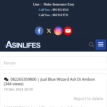
Line :
Make Insurance Eas
y
Call Now
:
095 952 6514
Call Now : 084 914 9731
Forum
082265359800 | Jual Blue Wizard Asli Di Ambon
(344 views)
14 Dec 2024 20:39
Report to delete