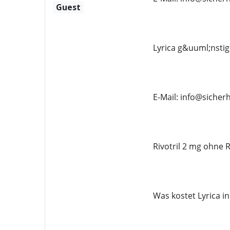
Guest
Lyrica g&uuml;nstig
E-Mail: info@siche
Rivotril 2 mg ohne R
Was kostet Lyrica i