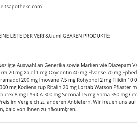
rheitsapotheke.com
EINE LISTE DER VERF&Uuml;GBAREN PRODUKTE:
o&szlig;e Auswahl an Generika sowie Marken wie Diazepam 
m 20 mg Xalol 1 mg Oxycontin 40 mg Elvanse 70 mg Ephed
ramadol 200 mg Imovane 7,5 mg Rohypnol 2 mg Tilidin 10 
00 mg Kodiensirup Ritalin 20 mg Lortab Watson Pflaster mg 
utex 8 mg LYRICA 300 mg Seconal 15 mg Soma 350 mg Cito
reis im Vergleich zu anderen Anbietern. Wir freuen uns auf
n, bald von Ihnen zu h&ouml;ren.