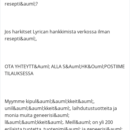
resepti&auml;?
Jos harkitset Lyrican hankkimista verkossa ilman
resepti&auml;,
OTA YHTEYTT&Auml; ALLA S&Auml;HK&Ouml;POSTIIME
TILAUKSESSA
Myymme kipul&auml;&auml;kkeit&auml;,
unil&auml;&auml;kkeit&auml;, laihdutustuotteita ja
monia muita geneerisi&auml;
l&auml;&auml;kkeit&auml;. Meill&auml; on yli 200
erilaista tuotetta, tuotenimi&auml; ja geneerisi&auml;