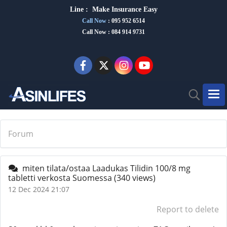
Line :
Make Insurance Eas
y
Call Now
:
095 952 6514
Call Now : 084 914 9731
Forum
miten tilata/ostaa Laadukas Tilidin 100/8 mg
tabletti verkosta Suomessa
(340 views)
12 Dec 2024 21:07
Report to delete