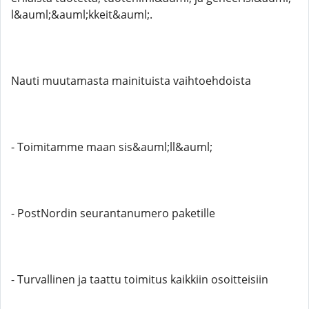
l&auml;&auml;kkeit&auml;.
Nauti muutamasta mainituista vaihtoehdoista
- Toimitamme maan sis&auml;ll&auml;
- PostNordin seurantanumero paketille
- Turvallinen ja taattu toimitus kaikkiin osoitteisiin