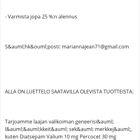
- Varmista jopa 25 %:n alennus
S&auml;hk&ouml;posti: mariannajean71@gmail.com
ALLA ON LUETTELO SAATAVILLA OLEVISTA TUOTTEISTA:
Tarjoamme laajan valikoiman geneerisi&auml;
l&auml;&auml;kkeit&auml; sek&auml; merkkej&auml;,
kuten Diatsepam Valium 10 mg Percocet 30 mg