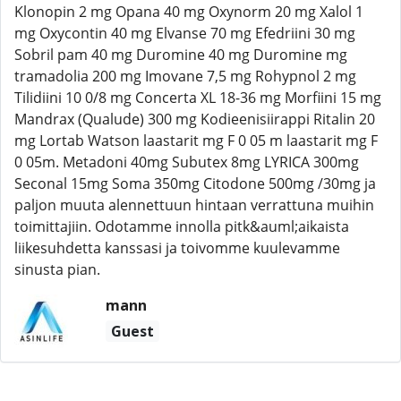
Klonopin 2 mg Opana 40 mg Oxynorm 20 mg Xalol 1
mg Oxycontin 40 mg Elvanse 70 mg Efedriini 30 mg
Sobril pam 40 mg Duromine 40 mg Duromine mg
tramadolia 200 mg Imovane 7,5 mg Rohypnol 2 mg
Tilidiini 10 0/8 mg Concerta XL 18-36 mg Morfiini 15 mg
Mandrax (Qualude) 300 mg Kodieenisiirappi Ritalin 20
mg Lortab Watson laastarit mg F 0 05 m laastarit mg F
0 05m. Metadoni 40mg Subutex 8mg LYRICA 300mg
Seconal 15mg Soma 350mg Citodone 500mg /30mg ja
paljon muuta alennettuun hintaan verrattuna muihin
toimittajiin. Odotamme innolla pitk&auml;aikaista
liikesuhdetta kanssasi ja toivomme kuulevamme
sinusta pian.
mann
Guest