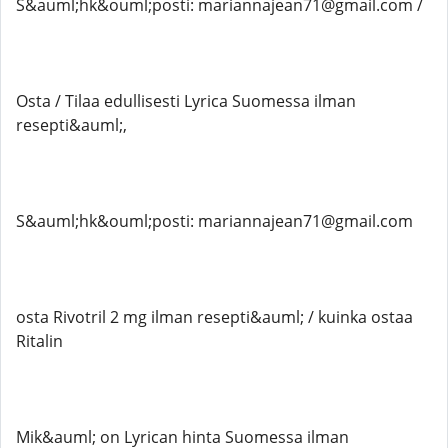
S&auml;hk&ouml;posti: mariannajean71@gmail.com /
Osta / Tilaa edullisesti Lyrica Suomessa ilman
resepti&auml;,
S&auml;hk&ouml;posti: mariannajean71@gmail.com
osta Rivotril 2 mg ilman resepti&auml; / kuinka ostaa
Ritalin
Mik&auml; on Lyrican hinta Suomessa ilman