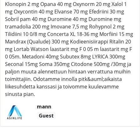
Klonopin 2 mg Opana 40 mg Oxynorm 20 mg Xalol 1
mg Oxycontin 40 mg Elvanse 70 mg Efedriini 30 mg
Sobril pam 40 mg Duromine 40 mg Duromine mg
tramadolia 200 mg Imovane 7,5 mg Rohypnol 2 mg
Tilidiini 10 0/8 mg Concerta XL 18-36 mg Morfiini 15 mg
Mandrax (Qualude) 300 mg Kodieenisiirappi Ritalin 20
mg Lortab Watson laastarit mg F 0 05 m laastarit mg F
0 05m. Metadoni 40mg Subutex 8mg LYRICA 300mg
Seconal 15mg Soma 350mg Citodone 500mg /30mg ja
paljon muuta alennettuun hintaan verrattuna muihin
toimittajiin. Odotamme innolla pitk&auml;aikaista
liikesuhdetta kanssasi ja toivomme kuulevamme
sinusta pian.
mann
Guest