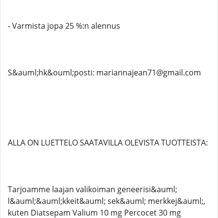
- Varmista jopa 25 %:n alennus
S&auml;hk&ouml;posti: mariannajean71@gmail.com
ALLA ON LUETTELO SAATAVILLA OLEVISTA TUOTTEISTA:
Tarjoamme laajan valikoiman geneerisi&auml;
l&auml;&auml;kkeit&auml; sek&auml; merkkej&auml;,
kuten Diatsepam Valium 10 mg Percocet 30 mg