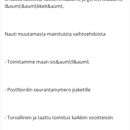
l&auml;&auml;kkeit&auml;.
Nauti muutamasta mainituista vaihtoehdoista
- Toimitamme maan sis&auml;ll&auml;
- PostNordin seurantanumero paketille
- Turvallinen ja taattu toimitus kaikkiin osoitteisiin