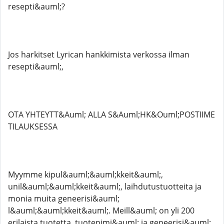
resepti&auml;?
Jos harkitset Lyrican hankkimista verkossa ilman
resepti&auml;,
OTA YHTEYTT&Auml; ALLA S&Auml;HK&Ouml;POSTIIME
TILAUKSESSA
Myymme kipul&auml;&auml;kkeit&auml;,
unil&auml;&auml;kkeit&auml;, laihdutustuotteita ja
monia muita geneerisi&auml;
l&auml;&auml;kkeit&auml;. Meill&auml; on yli 200
erilaista tuotetta, tuotenimi&auml; ja geneerisi&auml;