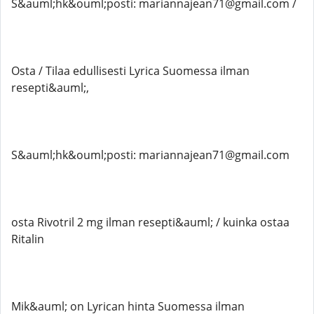
S&auml;hk&ouml;posti: mariannajean71@gmail.com /
Osta / Tilaa edullisesti Lyrica Suomessa ilman
resepti&auml;,
S&auml;hk&ouml;posti: mariannajean71@gmail.com
osta Rivotril 2 mg ilman resepti&auml; / kuinka ostaa
Ritalin
Mik&auml; on Lyrican hinta Suomessa ilman