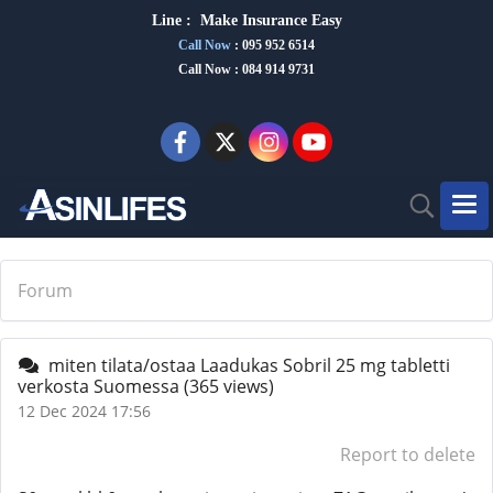
Line :
Make Insurance Eas
y
Call Now
:
095 952 6514
Call Now : 084 914 9731
Forum
miten tilata/ostaa Laadukas Sobril 25 mg tabletti
verkosta Suomessa
(365 views)
12 Dec 2024 17:56
Report to delete