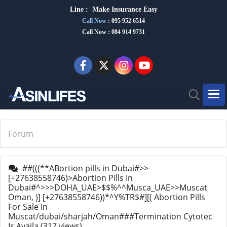
Line :
Make Insurance Eas
y
Call Now
:
095 952 6514
Call Now : 084 914 9731
Forum
##(((**ABortion pills in Dubai#>>
[+27638558746)>Abortion Pills In
Dubai#^>>>DOHA_UAE>$$%^^Musca_UAE>>Muscat
Oman, )] [+27638558746))*^Y%TR$#][( Abortion Pills
For Sale In
Muscat/dubai/sharjah/Oman###Termination Cytotec
Is Availa
(317 views)