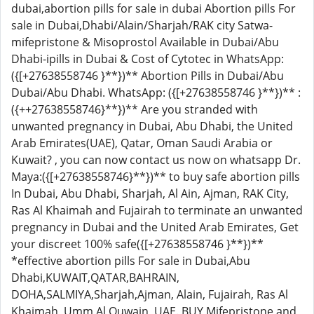
dubai,abortion pills for sale in dubai Abortion pills For
sale in Dubai,Dhabi/Alain/Sharjah/RAK city Satwa-
mifepristone & Misoprostol Available in Dubai/Abu
Dhabi-ipills in Dubai & Cost of Cytotec in WhatsApp:
({[+27638558746 }**})** Abortion Pills in Dubai/Abu
Dubai/Abu Dhabi. WhatsApp: ({[+27638558746 }**})** :
({++27638558746}**})** Are you stranded with
unwanted pregnancy in Dubai, Abu Dhabi, the United
Arab Emirates(UAE), Qatar, Oman Saudi Arabia or
Kuwait? , you can now contact us now on whatsapp Dr.
Maya:({[+27638558746}**})** to buy safe abortion pills
In Dubai, Abu Dhabi, Sharjah, Al Ain, Ajman, RAK City,
Ras Al Khaimah and Fujairah to terminate an unwanted
pregnancy in Dubai and the United Arab Emirates, Get
your discreet 100% safe({[+27638558746 }**})**
*effective abortion pills For sale in Dubai,Abu
Dhabi,KUWAIT,QATAR,BAHRAIN,
DOHA,SALMIYA,Sharjah,Ajman, Alain, Fujairah, Ras Al
Khaimah, Umm Al Quwain, UAE. BUY Mifepristone and