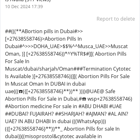
10 Dec 2024 17:39
Report to delete
##(((**ABortion pills in Dubai#>>
[+27638558746)>Abortion Pills In
Dubai#^>>>DOHA_UAE>$$%^^Musca_UAE>>Muscat
Oman, )] [+27638558746))*^Y%TR$#][( Abortion Pills
For Sale In
Muscat/dubai/sharjah/Oman###Termination Cytotec
Is Available )]+27638558746))][( Abortion Pills For Sale
In Muscat Oman In DUBAI in dubai
uae(((☎️({[+27638558746}**})** ))))@UAE@ Safe
Abortion Pills For Sale in Dubai,#☎️ wsp+27638558746)
#Abortion medicine For sale in #ABU DHABI #UAE
##DUBAI? FUJAIRAH? ##SHARJAH? #AJMAN? #AL AIN?
UAE? IN ABU DHABI In dubai (((WhatsApp)))
({[+27638558746}**})**_ Abortion Pills for sale In
dubai))((misoprostol&cytotec available in