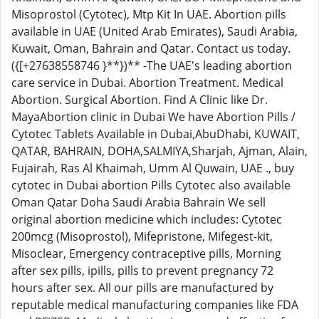
Misoprostol (Cytotec), Mtp Kit In UAE. Abortion pills
available in UAE (United Arab Emirates), Saudi Arabia,
Kuwait, Oman, Bahrain and Qatar. Contact us today.
({[+27638558746 }**})** -The UAE's leading abortion
care service in Dubai. Abortion Treatment. Medical
Abortion. Surgical Abortion. Find A Clinic like Dr.
MayaAbortion clinic in Dubai We have Abortion Pills /
Cytotec Tablets Available in Dubai,AbuDhabi, KUWAIT,
QATAR, BAHRAIN, DOHA,SALMIYA,Sharjah, Ajman, Alain,
Fujairah, Ras Al Khaimah, Umm Al Quwain, UAE ., buy
cytotec in Dubai abortion Pills Cytotec also available
Oman Qatar Doha Saudi Arabia Bahrain We sell
original abortion medicine which includes: Cytotec
200mcg (Misoprostol), Mifepristone, Mifegest-kit,
Misoclear, Emergency contraceptive pills, Morning
after sex pills, ipills, pills to prevent pregnancy 72
hours after sex. All our pills are manufactured by
reputable medical manufacturing companies like FDA