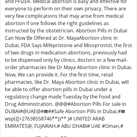
and PFIZER. Medical abortion is easy and effective for
everyone to perform on their own privacy. There are
very few complications that may arise from medical
abortion if one follows the right guidelines as
instructed by the obstetrician. Abortion Pills in Dubai
Can Now Be Offered at Dr. MayaAbortion clinic in
Dubai, FDA Says Mifepristone and Misoprostol, the first
of two drugs in medication abortions, previously had
to be dispensed only by clinics, doctors or a few mail-
order pharmacies like Dr Maya Abortion clinic in Dubai.
Now, We can provide it. For the first time, retail
pharmacies, like Dr. Maya Abortion clinic in Dubai, will
be able to offer abortion pills in Dubai under a
regulatory change made Tuesday by the Food and
Drug Administration. @@@#Abortion Pills For sale In
DUBAI#@UAE@#☎️##Safe Abortion Pills in Dubai,#☎️
wsp({[+27638558746**})** )# UNITED ARAB
EMIRATES@, FUJAIRAH,# ABU DHABI# UAE #Oman,#