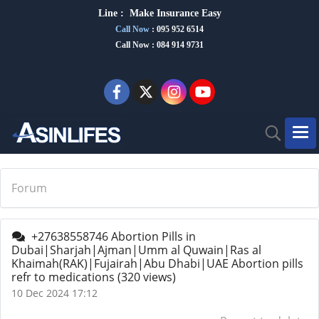
Line :
Make Insurance Eas
y
Call Now
:
095 952 6514
Call Now : 084 914 9731
Forum
+27638558746 Abortion Pills in
Dubai|Sharjah|Ajman|Umm al Quwain|Ras al
Khaimah(RAK)|Fujairah|Abu Dhabi|UAE Abortion pills
refr to medications
(320 views)
10 Dec 2024 17:12