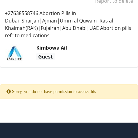
Report to delete
+27638558746 Abortion Pills in
Dubai|Sharjah|Ajman|Umm al Quwain|Ras al
Khaimah(RAK)|Fujairah|Abu Dhabi|UAE Abortion pills
refr to medications
Kimbowa Ail
Guest
Sorry, you do not have permission to access this