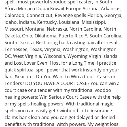
spell , most powerful voodoo spell caster, in South
Africa Monaco Dubai Kuwait Europe Arizona, Arkansas,
Colorado, Connecticut, Revenge spells Florida, Georgia,
Idaho, Indiana, Kentucky, Louisiana, Mississippi,
Missouri, Montana, Nebraska, North Carolina, North
Dakota, Ohio, Oklahoma, Puerto Rico *, South Carolina,
South Dakota, Best bring back casting pay after result
Tennessee, Texas, Virginia, Washington, Washington
DC, West Virginia, Wisconsin, Wyoming Virgin Islands
and Lost Lover Even If lost for a Long Time. I practice
quick spiritual spell power that work instantly on your
fianc&eacute;. Do You Want to Win a Court Cases or
Tenders? DO YOU HAVE A COURT CASE? You can win a
court case or a tender with my traditional voodoo
healing powers; Win Serious Court Cases with the help
of my spells healing powers. With traditional magic
spells you can easily get / winbond lotto insurance
claims bank loan and you can get delayed or denied
benefits with traditional witch powers. My weight loss