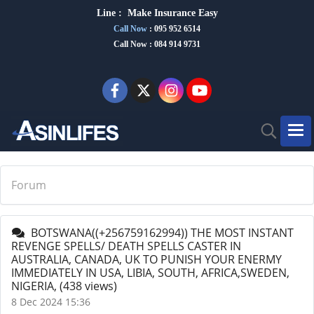
Line :
Make Insurance Eas
y
Call Now
:
095 952 6514
Call Now : 084 914 9731
Forum
BOTSWANA((+256759162994)) THE MOST INSTANT
REVENGE SPELLS/ DEATH SPELLS CASTER IN
AUSTRALIA, CANADA, UK TO PUNISH YOUR ENERMY
IMMEDIATELY IN USA, LIBIA, SOUTH, AFRICA,SWEDEN,
NIGERIA,
(438 views)
8 Dec 2024 15:36