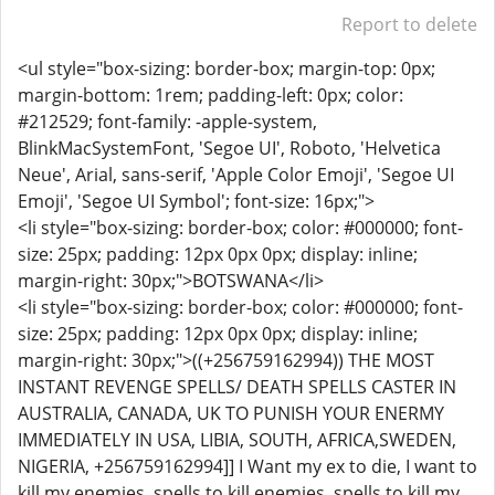
Report to delete
<ul style="box-sizing: border-box; margin-top: 0px;
margin-bottom: 1rem; padding-left: 0px; color:
#212529; font-family: -apple-system,
BlinkMacSystemFont, 'Segoe UI', Roboto, 'Helvetica
Neue', Arial, sans-serif, 'Apple Color Emoji', 'Segoe UI
Emoji', 'Segoe UI Symbol'; font-size: 16px;">
<li style="box-sizing: border-box; color: #000000; font-
size: 25px; padding: 12px 0px 0px; display: inline;
margin-right: 30px;">BOTSWANA</li>
<li style="box-sizing: border-box; color: #000000; font-
size: 25px; padding: 12px 0px 0px; display: inline;
margin-right: 30px;">((+256759162994)) THE MOST
INSTANT REVENGE SPELLS/ DEATH SPELLS CASTER IN
AUSTRALIA, CANADA, UK TO PUNISH YOUR ENERMY
IMMEDIATELY IN USA, LIBIA, SOUTH, AFRICA,SWEDEN,
NIGERIA, +256759162994]] I Want my ex to die, I want to
kill my enemies, spells to kill enemies, spells to kill my