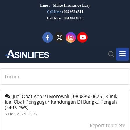
Line :
Make Insurance Eas
y
Call Now
:
095 952 6514
Call Now : 084 914 9731
Forum
Jual Obat Aborsi Morowali [ 08388500625 ] Klinik
Jual Obat Penggugur Kandungan Di Bungku Tengah
(340 views)
6 Dec 2024 16:22
Report to delete