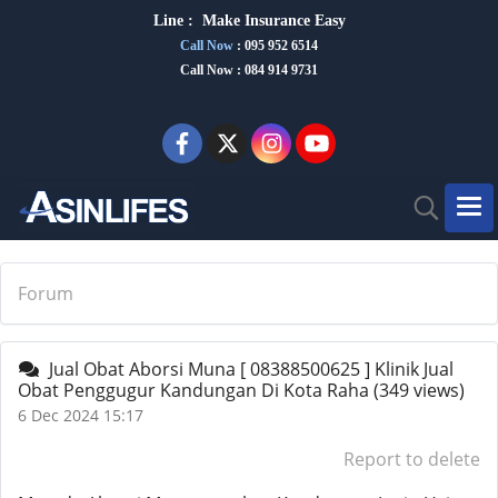
Line :
Make Insurance Eas
y
Call Now
:
095 952 6514
Call Now : 084 914 9731
Forum
Jual Obat Aborsi Muna [ 08388500625 ] Klinik Jual
Obat Penggugur Kandungan Di Kota Raha
(349 views)
6 Dec 2024 15:17
Report to delete