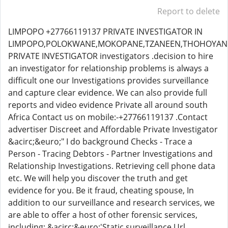
Report to delete
LIMPOPO +27766119137 PRIVATE INVESTIGATOR IN
LIMPOPO,POLOKWANE,MOKOPANE,TZANEEN,THOHOYA
PRIVATE INVESTIGATOR investigators .decision to hire
an investigator for relationship problems is always a
difficult one our Investigations provides surveillance
and capture clear evidence. We can also provide full
reports and video evidence Private all around south
Africa Contact us on mobile:-+27766119137 .Contact
advertiser Discreet and Affordable Private Investigator
&acirc;&euro;" I do background Checks - Trace a
Person - Tracing Debtors - Partner Investigations and
Relationship Investigations. Retrieving cell phone data
etc. We will help you discover the truth and get
evidence for you. Be it fraud, cheating spouse, In
addition to our surveillance and research services, we
are able to offer a host of other forensic services,
including; &acirc;&euro;'Static surveillance Url