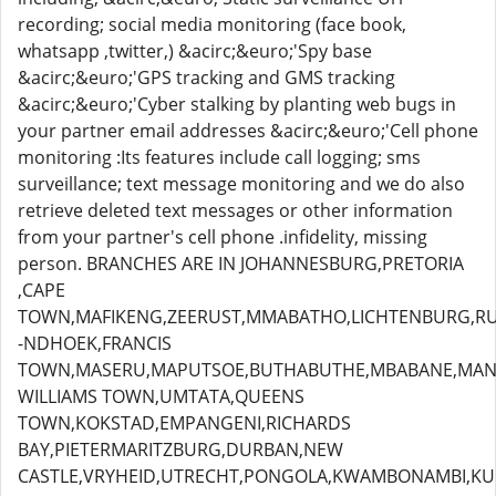
recording; social media monitoring (face book,
whatsapp ,twitter,) &acirc;&euro;'Spy base
&acirc;&euro;'GPS tracking and GMS tracking
&acirc;&euro;'Cyber stalking by planting web bugs in
your partner email addresses &acirc;&euro;'Cell phone
monitoring :Its features include call logging; sms
surveillance; text message monitoring and we do also
retrieve deleted text messages or other information
from your partner's cell phone .infidelity, missing
person. BRANCHES ARE IN JOHANNESBURG,PRETORIA
,CAPE
TOWN,MAFIKENG,ZEERUST,MMABATHO,LICHTENBURG,R
-NDHOEK,FRANCIS
TOWN,MASERU,MAPUTSOE,BUTHABUTHE,MBABANE,MANZI
WILLIAMS TOWN,UMTATA,QUEENS
TOWN,KOKSTAD,EMPANGENI,RICHARDS
BAY,PIETERMARITZBURG,DURBAN,NEW
CASTLE,VRYHEID,UTRECHT,PONGOLA,KWAMBONAMBI,KU