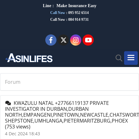
Line :
Make Insurance Eas
y
Call Now
:
095 952 6514
Call Now : 084 914 9731
Forum
KWAZULU NATAL +27766119137 PRIVATE
INVESTIGATOR IN DURBAN,DURBAN
NORTH,EMPANGENI,PINETOWN,NEWCASTLE,CHATSWOR
SHEPSTONE,UMHLANGA,PIETERMARITZBURG,PHOEX
(753 views)
4 Dec 2024 18:43