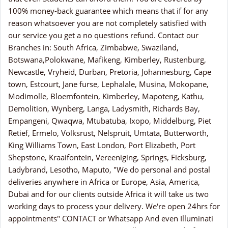
100% money-back guarantee which means that if for any
reason whatsoever you are not completely satisfied with
our service you get a no questions refund. Contact our
Branches in: South Africa, Zimbabwe, Swaziland,
Botswana,Polokwane, Mafikeng, Kimberley, Rustenburg,
Newcastle, Vryheid, Durban, Pretoria, Johannesburg, Cape
town, Estcourt, Jane furse, Lephalale, Musina, Mokopane,
Modimolle, Bloemfontein, Kimberley, Mapoteng, Kathu,
Demolition, Wynberg, Langa, Ladysmith, Richards Bay,
Empangeni, Qwaqwa, Mtubatuba, Ixopo, Middelburg, Piet
Retief, Ermelo, Volksrust, Nelspruit, Umtata, Butterworth,
King Williams Town, East London, Port Elizabeth, Port
Shepstone, Kraaifontein, Vereeniging, Springs, Ficksburg,
Ladybrand, Lesotho, Maputo, "We do personal and postal
deliveries anywhere in Africa or Europe, Asia, America,
Dubai and for our clients outside Africa it will take us two
working days to process your delivery. We're open 24hrs for
appointments" CONTACT or Whatsapp And even Illuminati