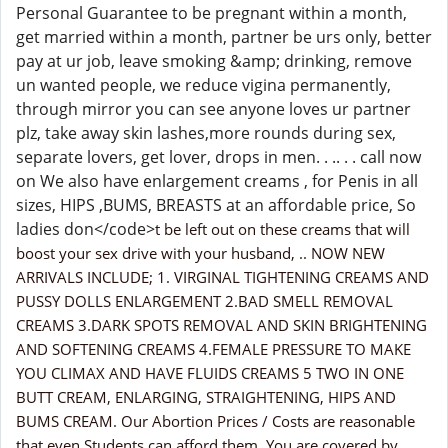
Personal Guarantee to be pregnant within a month,
get married within a month, partner be urs only, better
pay at ur job, leave smoking &amp; drinking, remove
un wanted people, we reduce vigina permanently,
through mirror you can see anyone loves ur partner
plz, take away skin lashes,more rounds during sex,
separate lovers, get lover, drops in men. . .. . . call now
on We also have enlargement creams , for Penis in all
sizes, HIPS ,BUMS, BREASTS at an affordable price, So
ladies don</code>
t be left out on these creams that will
boost your sex drive with your husband, .. NOW NEW
ARRIVALS INCLUDE; 1. VIRGINAL TIGHTENING CREAMS AND
PUSSY DOLLS ENLARGEMENT 2.BAD SMELL REMOVAL
CREAMS 3.DARK SPOTS REMOVAL AND SKIN BRIGHTENING
AND SOFTENING CREAMS 4.FEMALE PRESSURE TO MAKE
YOU CLIMAX AND HAVE FLUIDS CREAMS 5 TWO IN ONE
BUTT CREAM, ENLARGING, STRAIGHTENING, HIPS AND
BUMS CREAM. Our Abortion Prices / Costs are reasonable
that even Students can afford them. You are covered by