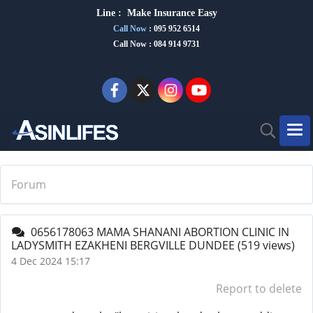
Line :
Make Insurance Eas
y
Call Now
:
095 952 6514
Call Now : 084 914 9731
Forum
0656178063 MAMA SHANANI ABORTION CLINIC IN
LADYSMITH EZAKHENI BERGVILLE DUNDEE
(519 views)
4 Dec 2024 15:17
Report to delete