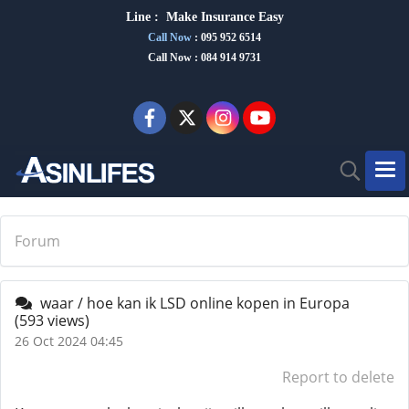
Line :
Make Insurance Eas
y
Call Now
:
095 952 6514
Call Now : 084 914 9731
Forum
waar / hoe kan ik LSD online kopen in Europa
(593 views)
26 Oct 2024 04:45
Report to delete