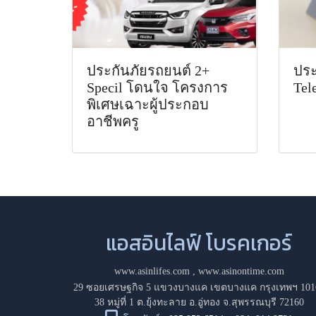
ประกันภัยรถยนต์ 2+
ประ
Specil โดนใจ โครงการ
Tel
พิเศษเฉาะผู้ประกอบ
อาชีพครู
แอสอินไลฟ์ โบรคเกอร์
www.asinlifes.com
,
www.asinontime.com
29 ซอยเศรษฐกิจ 5 แขวงบางแค เขตบางแค กรุงเทพฯ 101
38 หมู่ที่ 1 ต.ยุ้งทะลาย อ.อู่ทอง จ.สุพรรณบุรี 72160