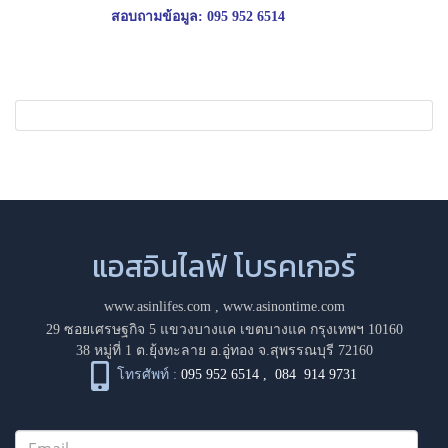
สอบถามข้อมูล:
095 952 6514
แอสอินไลฟ์ โบรคเกอร์
www.asinlifes.com
,
www.asinontime.com
29 ซอยเศรษฐกิจ 5 แขวงบางแค เขตบางแค กรุงเทพฯ 10160
38 หมู่ที่ 1 ต.ยุ้งทะลาย อ.อู่ทอง จ.สุพรรณบุรี 72160
โทรศัพท์ :
095 952 6514
,
084 914 9731