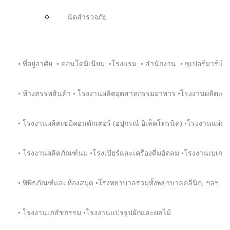
นัดสำรวจภัย
• ที่อยู่อาศัย • คอนโดมิเนียม •โรงแรม • สํานักงาน • ซูเปอร์มาร์เก็ต
• ห้างสรรพสินค้า • โรงงานผลิตอุตสาหกรรมอาหาร •โรงงานผลิตเครื่องด
• โรงงานผลิตเซมิคอนดักเตอร์ (อปุกรณ์ อิเล็คโทรนิค) •โรงงานแผ
• โรงงานผลิตภัณฑ์นม •โรงเบียร์และเครื่องดื่มอัดลม •โรงงานเบเกอรี
• พิพิธภัณฑ์และห้องสมุด •โรงพยาบาลรวมทั้งพยาบาลคลีนิก, ฯลฯ •
• โรงงานเภสัชกรรม •โรงงานแปรรูปผักและผลไม้