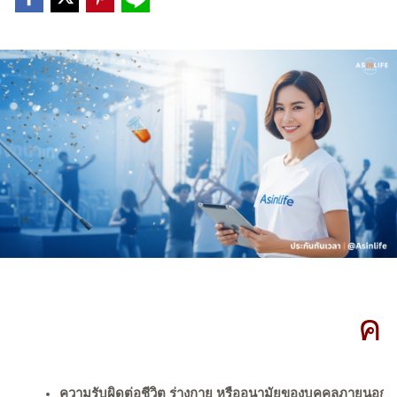
คว
ความรับผิดต่อชีวิต ร่างกาย หรืออนามัยของบุคคลภายนอก