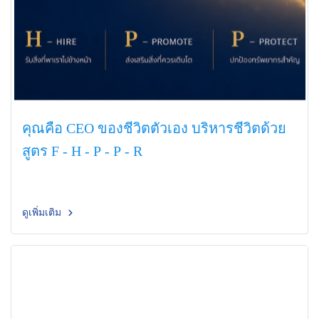
คุณคือ CEO ของชีวิตตัวเอง บริหารชีวิตด้วย
สูตร F - H - P - P - R
ดูเพิ่มเติม