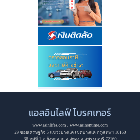
แอสอินไลฟ์ โบรคเกอร์
www.asinlifes.com
,
www.asinontime.com
29 ซอยเศรษฐกิจ 5 แขวงบางแค เขตบางแค กรุงเทพฯ 10160
38 หมู่ที่ 1 ต.ยุ้งทะลาย อ.อู่ทอง จ.สุพรรณบุรี 72160